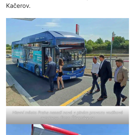
Kačerov.
Hlavní město Praha nasadí nové v plném provozu vodíkové
autobusy. Foto: ČRzprávy.cz