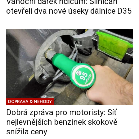
Vánoční dárek řidičům: Silničáři
otevřeli dva nové úseky dálnice D35
DOPRAVA & NEHODY
Dobrá zpráva pro motoristy: Síť
nejlevnějších benzinek skokově
snížila ceny