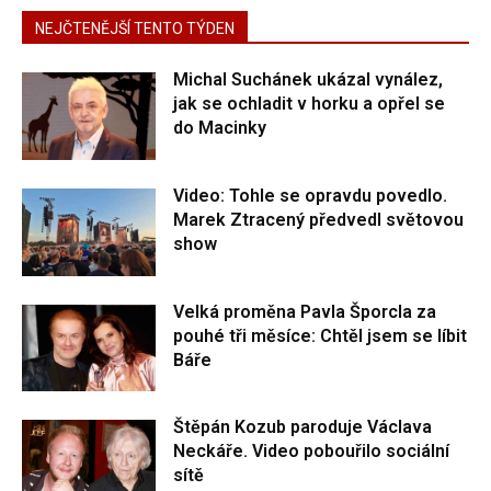
NEJČTENĚJŠÍ TENTO TÝDEN
Michal Suchánek ukázal vynález,
jak se ochladit v horku a opřel se
do Macinky
Video: Tohle se opravdu povedlo.
Marek Ztracený předvedl světovou
show
Velká proměna Pavla Šporcla za
pouhé tři měsíce: Chtěl jsem se líbit
Báře
Štěpán Kozub paroduje Václava
Neckáře. Video pobouřilo sociální
sítě