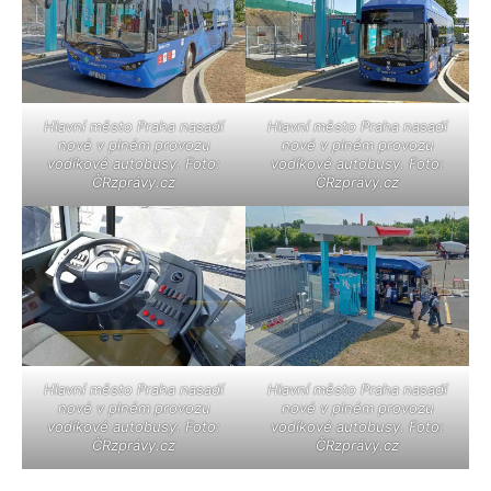
Hlavní město Praha nasadí
Hlavní město Praha nasadí
nové v plném provozu
nové v plném provozu
vodíkové autobusy. Foto:
vodíkové autobusy. Foto:
ČRzprávy.cz
ČRzprávy.cz
Hlavní město Praha nasadí
Hlavní město Praha nasadí
nové v plném provozu
nové v plném provozu
vodíkové autobusy. Foto:
vodíkové autobusy. Foto:
ČRzprávy.cz
ČRzprávy.cz