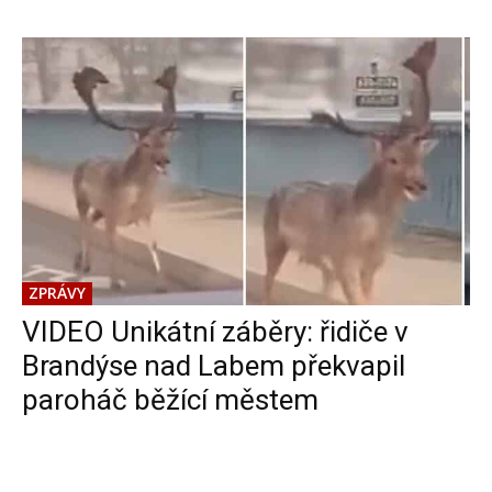
ZPRÁVY
VIDEO Unikátní záběry: řidiče v
Brandýse nad Labem překvapil
paroháč běžící městem