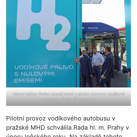
Hlavní město Praha nasadí nové v plném provozu vodíkové
autobusy. Foto: ČRzprávy.cz
Pilotní provoz vodíkového autobusu v
pražské MHD schválila Rada hl. m. Prahy v
únoru loňského roku. Na základě tohoto