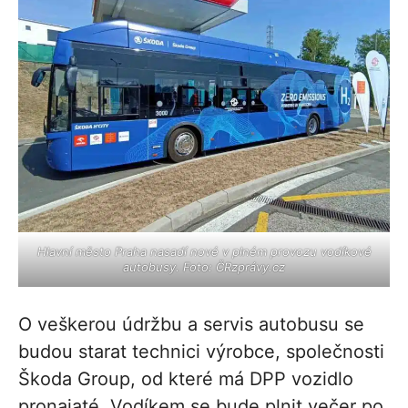
Hlavní město Praha nasadí nové v plném provozu vodíkové
autobusy. Foto: ČRzprávy.cz
O veškerou údržbu a servis autobusu se
budou starat technici výrobce, společnosti
Škoda Group, od které má DPP vozidlo
pronajaté. Vodíkem se bude plnit večer po