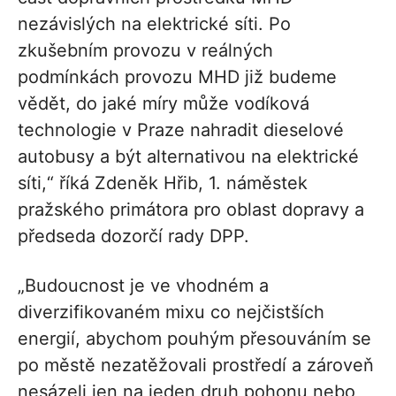
nezávislých na elektrické síti. Po
zkušebním provozu v reálných
podmínkách provozu MHD již budeme
vědět, do jaké míry může vodíková
technologie v Praze nahradit dieselové
autobusy a být alternativou na elektrické
síti,“ říká Zdeněk Hřib, 1. náměstek
pražského primátora pro oblast dopravy a
předseda dozorčí rady DPP.
„Budoucnost je ve vhodném a
diverzifikovaném mixu co nejčistších
energií, abychom pouhým přesouváním se
po městě nezatěžovali prostředí a zároveň
nesázeli jen na jeden druh pohonu nebo