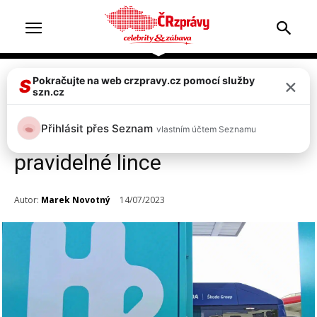
×
Pokračujte na web crzpravy.cz pomocí služby
Doprava & nehody
S
szn.cz
FOTO: V Praze poprvé vyjel
Přihlásit přes Seznam
vlastním účtem Seznamu
vodíkový autobus na
pravidelné lince
Autor:
Marek Novotný
14/07/2023