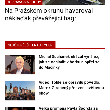
DOPRAVA & NEHODY
Na Pražském okruhu havaroval
náklaďák převážející bagr
NEJČTENĚJŠÍ TENTO TÝDEN
Michal Suchánek ukázal vynález,
jak se ochladit v horku a opřel se
do Macinky
Video: Tohle se opravdu povedlo.
Marek Ztracený předvedl světovou
show
Velká proměna Pavla Šporcla za