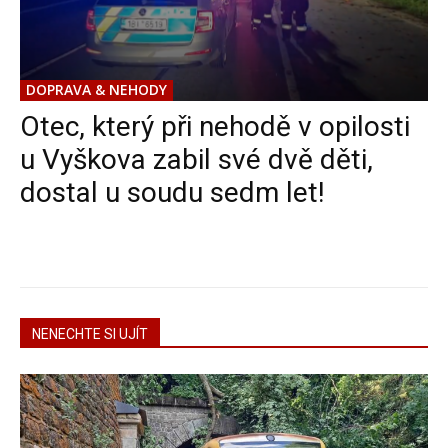
DOPRAVA & NEHODY
Otec, který při nehodě v opilosti
u Vyškova zabil své dvě děti,
dostal u soudu sedm let!
NENECHTE SI UJÍT