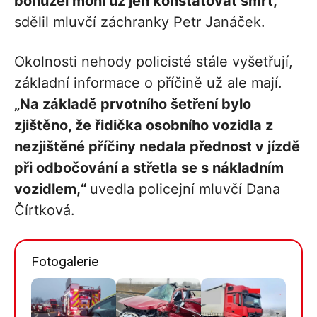
bohužel mohl už jen konstatovat smrt,“
sdělil mluvčí záchranky Petr Janáček.
Okolnosti nehody policisté stále vyšetřují,
základní informace o příčině už ale mají.
„Na základě prvotního šetření bylo
zjištěno, že řidička osobního vozidla z
nezjištěné příčiny nedala přednost v jízdě
při odbočování a střetla se s nákladním
vozidlem,“
uvedla policejní mluvčí Dana
Čírtková.
Fotogalerie