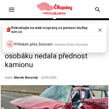
×
Pokračujte na web crzpravy.cz pomocí služby
Doprava & nehody
Top 2
S
szn.cz
FOTO: Tragická nehoda na
Přihlásit přes Seznam
vlastním účtem Seznamu
Pelhřimovsku! Řidička
osobáku nedala přednost
kamionu
Autor:
Marek Novotný
22/01/2025