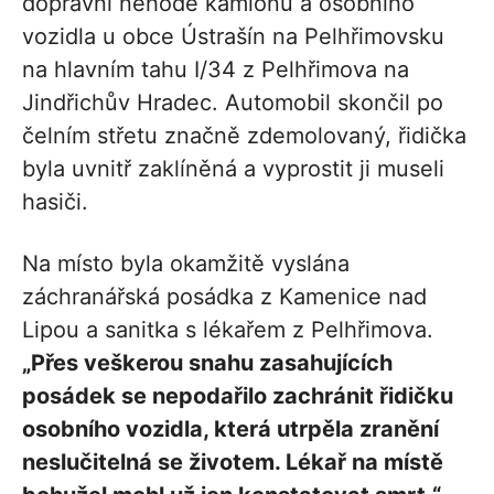
dopravní nehodě kamionu a osobního
vozidla u obce Ústrašín na Pelhřimovsku
na hlavním tahu I/34 z Pelhřimova na
Jindřichův Hradec. Automobil skončil po
čelním střetu značně zdemolovaný, řidička
byla uvnitř zaklíněná a vyprostit ji museli
hasiči.
Na místo byla okamžitě vyslána
záchranářská posádka z Kamenice nad
Lipou a sanitka s lékařem z Pelhřimova.
„Přes veškerou snahu zasahujících
posádek se nepodařilo zachránit řidičku
osobního vozidla, která utrpěla zranění
neslučitelná se životem. Lékař na místě