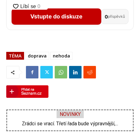
Vstupte do diskuze
0
příspěvků
TÉMA
doprava
nehoda
NOVINKY
Zdeněk Pohlreich opět vtrhne do hospod. Nové...