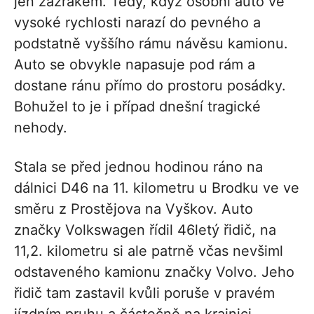
jen zázrakem. Tedy, když osobní auto ve
vysoké rychlosti narazí do pevného a
podstatně vyššího rámu návěsu kamionu.
Auto se obvykle napasuje pod rám a
dostane ránu přímo do prostoru posádky.
Bohužel to je i případ dnešní tragické
nehody.
Stala se před jednou hodinou ráno na
dálnici D46 na 11. kilometru u Brodku ve ve
směru z Prostějova na Vyškov. Auto
značky Volkswagen řídil 46letý řidič, na
11,2. kilometru si ale patrně včas nevšiml
odstaveného kamionu značky Volvo. Jeho
řidič tam zastavil kvůli poruše v pravém