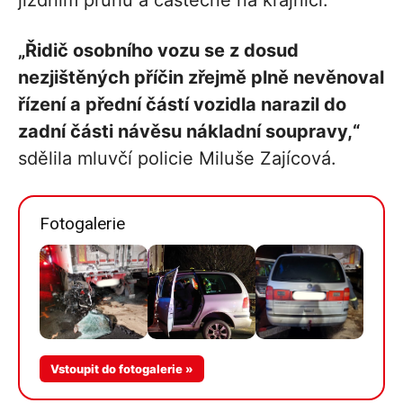
jízdním pruhu a částečně na krajnici.
„Řidič osobního vozu se z dosud
nezjištěných příčin zřejmě plně nevěnoval
řízení a přední částí vozidla narazil do
zadní části návěsu nákladní soupravy,“
sdělila mluvčí policie Miluše Zajícová.
Fotogalerie
Více v
Vstoupit do fotogalerie »
galerii