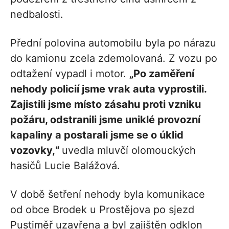
nedbalosti.
Přední polovina automobilu byla po nárazu
do kamionu zcela zdemolovaná. Z vozu po
odtažení vypadl i motor.
„Po zaměření
nehody policií jsme vrak auta vyprostili.
Zajistili jsme místo zásahu proti vzniku
požáru, odstranili jsme uniklé provozní
kapaliny a postarali jsme se o úklid
vozovky,“
uvedla mluvčí olomouckých
hasičů Lucie Balážová.
V době šetření nehody byla komunikace
od obce Brodek u Prostějova po sjezd
Pustiměř uzavřena a byl zajištěn odklon