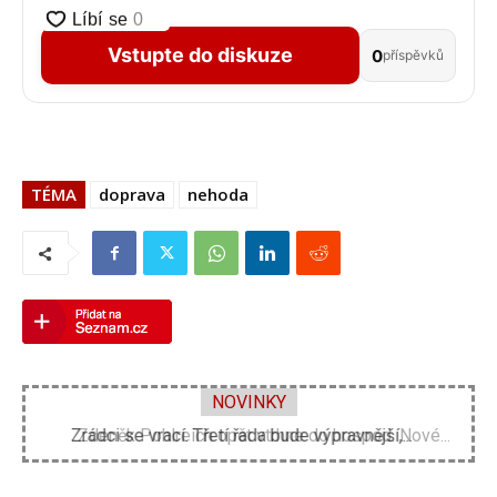
Vstupte do diskuze
0
příspěvků
TÉMA
doprava
nehoda
NOVINKY
Zdeněk Pohlreich opět vtrhne do hospod. Nové...