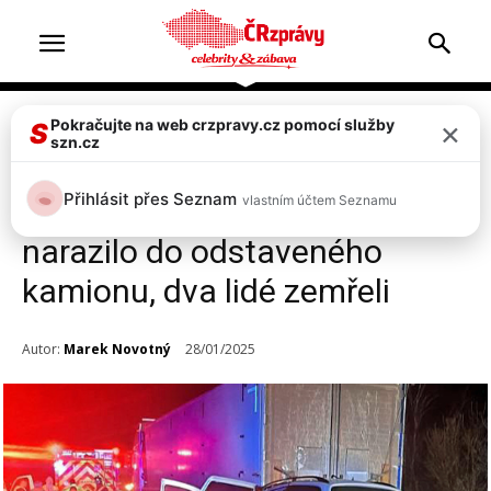
×
Pokračujte na web crzpravy.cz pomocí služby
Doprava & nehody
Top 2
S
szn.cz
FOTO: Tragická nehoda na
Přihlásit přes Seznam
vlastním účtem Seznamu
D46 u Prostějova! Auto
narazilo do odstaveného
kamionu, dva lidé zemřeli
Autor:
Marek Novotný
28/01/2025