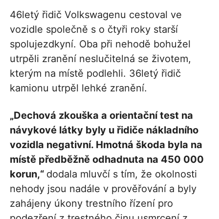
46letý řidič Volkswagenu cestoval ve
vozidle společně s o čtyři roky starší
spolujezdkyní. Oba při nehodě bohužel
utrpěli zranění neslučitelná se životem,
kterým na místě podlehli. 36letý řidič
kamionu utrpěl lehké zranění.
„Dechová zkouška a orientační test na
návykové látky byly u řidiče nákladního
vozidla negativní. Hmotná škoda byla na
místě předběžně odhadnuta na 450 000
korun,“
dodala mluvčí s tím, že okolnosti
nehody jsou nadále v prověřování a byly
zahájeny úkony trestního řízení pro
podezření z trestného činu usmrcení z