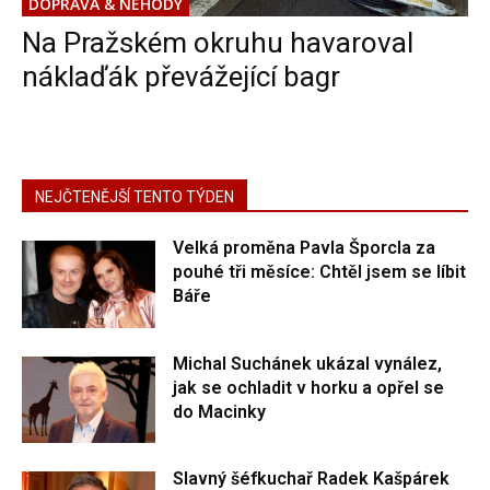
DOPRAVA & NEHODY
Na Pražském okruhu havaroval
náklaďák převážející bagr
NEJČTENĚJŠÍ TENTO TÝDEN
Velká proměna Pavla Šporcla za
pouhé tři měsíce: Chtěl jsem se líbit
Báře
Michal Suchánek ukázal vynález,
jak se ochladit v horku a opřel se
do Macinky
Slavný šéfkuchař Radek Kašpárek