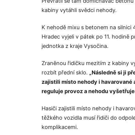
Převrátil se tam domíchávač betonu a
kabiny vytáhli svědci nehody.
K nehodě mixu s betonem na silnici 
Hradec vyjeli v pátek po 11. hodině p
jednotka z kraje Vysočina.
Zraněnou řidičku mezitím z kabiny v
rozbít přední sklo.
„Následně si ji p
zajistili místo nehody i havarované a
reguluje provoz a nehodu vyšetřuje
Hasiči zajistili místo nehody i hava
těžkého vozidla musí řidiči do odpo
komplikacemi.