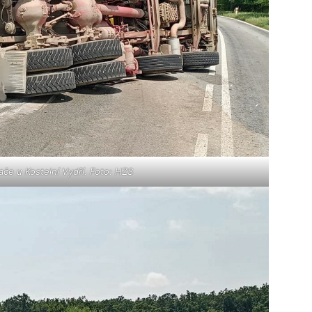
e u Kostelní Vydří. Foto: HZS