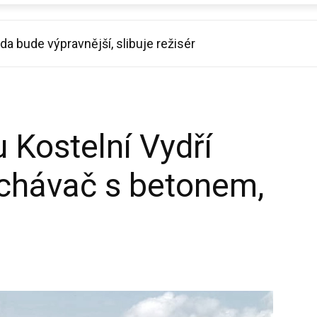
ada bude výpravnější, slibuje režisér
 Kostelní Vydří
íchávač s betonem,