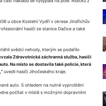
 část nákladu se vysypala na pole. Řidičku z
406 u obce Kostelní Vydří v okrese Jindřichův
rofesionální hasiči ze stanice Dačice a také
ytáhli svědci nehody, kterým se podařilo
řevzala Zdravotnická záchranná služba, hasiči
uto. Na místo se dostavila také policie, která
,“
uvedli hasiči Jihočeského kraje.
rované auto. S ohledem na nutné vyproštění
ledne počítat v místě s možnými dopravními