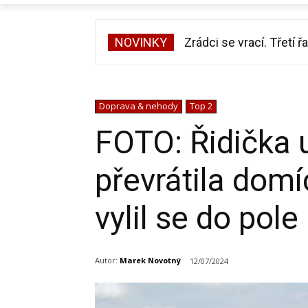
NOVINKY
Zrádci se vrací. Třetí ř
Doprava & nehody
Top 2
FOTO: Řidička u
převrátila dom
vylil se do pole
Autor:
Marek Novotný
12/07/2024