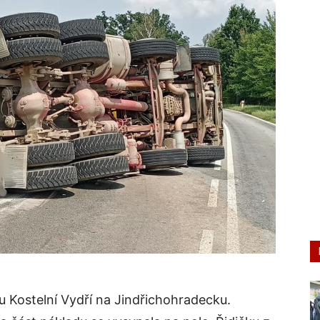
u Kostelní Vydří na Jindřichohradecku.