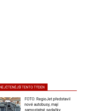
NEJČTENĚJŠÍ TENTO TÝDEN
FOTO: RegioJet představil
nové autobusy, mají
samostatné sedačky