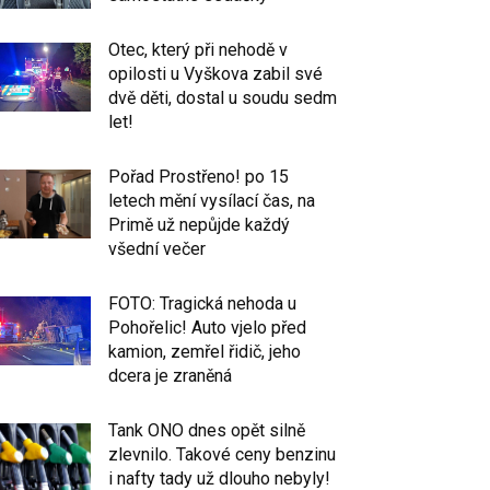
Otec, který při nehodě v
opilosti u Vyškova zabil své
dvě děti, dostal u soudu sedm
let!
Pořad Prostřeno! po 15
letech mění vysílací čas, na
Primě už nepůjde každý
všední večer
FOTO: Tragická nehoda u
Pohořelic! Auto vjelo před
kamion, zemřel řidič, jeho
dcera je zraněná
Tank ONO dnes opět silně
zlevnilo. Takové ceny benzinu
i nafty tady už dlouho nebyly!