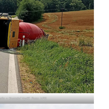
e u Kostelní Vydří. Foto: HZS