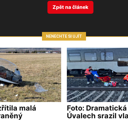
Zpět na článek
NENECHTE SI UJÍT
řítila malá
Foto: Dramatická
zraněný
Úvalech srazil vl