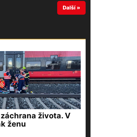
Další »
 záchrana života. V
ak ženu