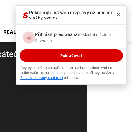
×
Pokračujte na web crzpravy.cz pomocí
S
služby szn.cz
REALITY SHOW
Přihlásit přes Seznam
vlastním účtem
Seznamu
páteční dopravu v
Pokračovat
Aby bylo možné pokračovat, szn.cz bude s tímto webem
sdílet vaše jméno, e-mailovou adresu a profilový obrázek.
3 / 5
Zásady ochrany soukromí
tohoto webu.