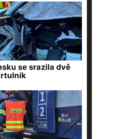
nsku se srazila dvě
rtulník