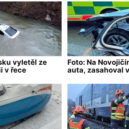
sku vyletěl ze
Foto: Na Novojičí
i v řece
auta, zasahoval v