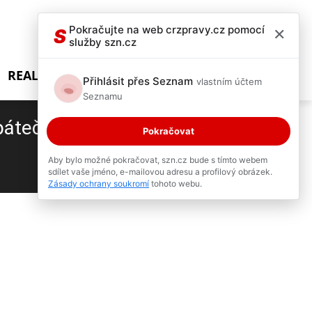
×
Pokračujte na web crzpravy.cz pomocí
S
služby szn.cz
REALITY SHOW
Přihlásit přes Seznam
vlastním účtem
Seznamu
páteční dopravu v
Pokračovat
Aby bylo možné pokračovat, szn.cz bude s tímto webem
sdílet vaše jméno, e-mailovou adresu a profilový obrázek.
1 / 5
Zásady ochrany soukromí
tohoto webu.