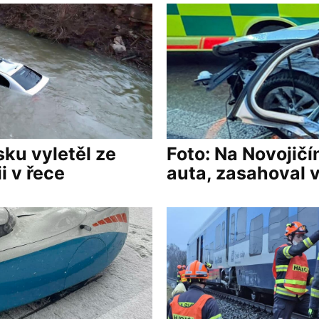
sku vyletěl ze
Foto: Na Novojičí
i v řece
auta, zasahoval v