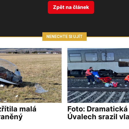
Zpět na článek
NENECHTE SI UJÍT
řítila malá
Foto: Dramatická
zraněný
Úvalech srazil vl