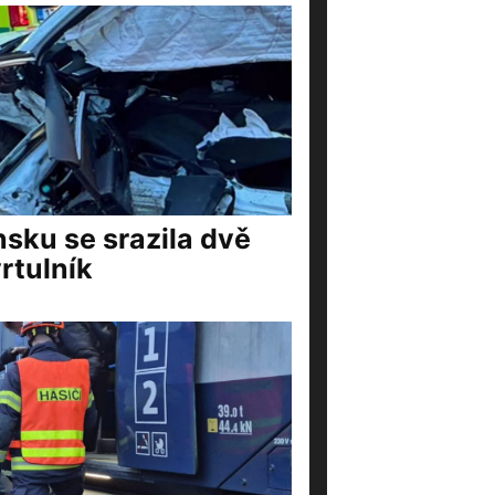
nsku se srazila dvě
rtulník