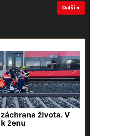
Další »
 záchrana života. V
ak ženu