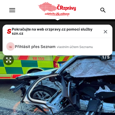
×
Pokračujte na web crzpravy.cz pomocí služby
Foto: Na Novojičínsku se srazila dvě auta,
S
szn.cz
zasahoval vrtulník
2 / 5
Přihlásit přes Seznam
vlastním účtem Seznamu
1 / 5