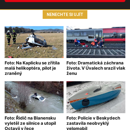
NENECHTE SI UJÍT
Foto: Na Kaplicku se zřítila
Foto: Dramatická záchrana
malá helikoptéra, pilot je
života. V Úvalech srazil vlak
zraněný
ženu
Foto: Řidič na Blanensku
Foto: Policie v Beskydech
vyletěl ze silnice a utopil
zastavila neobvyklý
Octavii v řece
velomobil