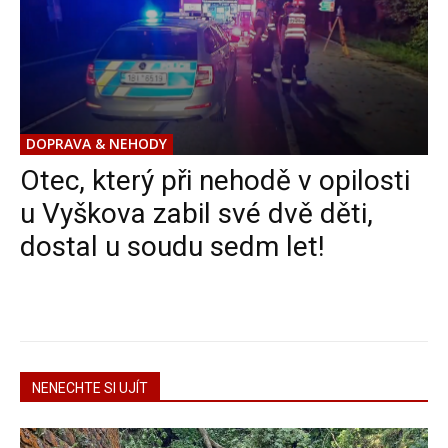
DOPRAVA & NEHODY
Otec, který při nehodě v opilosti
u Vyškova zabil své dvě děti,
dostal u soudu sedm let!
NENECHTE SI UJÍT