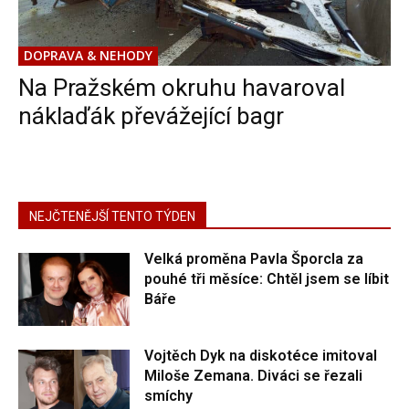
DOPRAVA & NEHODY
Na Pražském okruhu havaroval
náklaďák převážející bagr
NEJČTENĚJŠÍ TENTO TÝDEN
Velká proměna Pavla Šporcla za
pouhé tři měsíce: Chtěl jsem se líbit
Báře
Vojtěch Dyk na diskotéce imitoval
Miloše Zemana. Diváci se řezali
smíchy