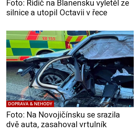
Foto: Řidič na Blanensku vyletěl ze
silnice a utopil Octavii v řece
DOPRAVA & NEHODY
Foto: Na Novojičínsku se srazila
dvě auta, zasahoval vrtulník