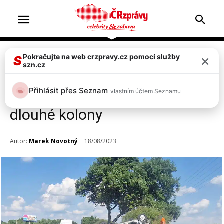
×
Pokračujte na web crzpravy.cz pomocí služby
Doprava & nehody
S
szn.cz
FOTO: Na dálnici D10 se
Přihlásit přes Seznam
vlastním účtem Seznamu
převrátila dodávka, tvoří se
dlouhé kolony
Autor:
Marek Novotný
18/08/2023