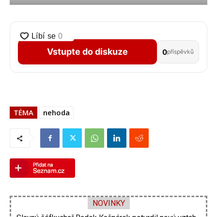
Vstupte do diskuze
0
příspěvků
TÉMA
nehoda
NOVINKY