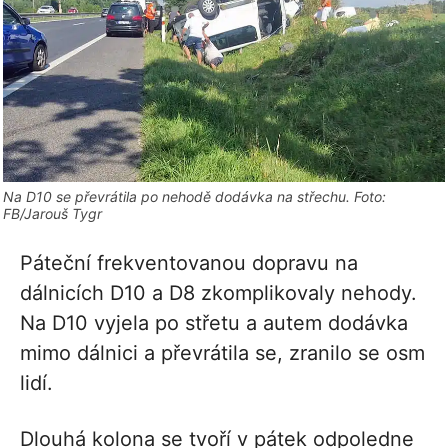
Na D10 se převrátila po nehodě dodávka na střechu. Foto:
FB/Jarouš Tygr
Páteční frekventovanou dopravu na
dálnicích D10 a D8 zkomplikovaly nehody.
Na D10 vyjela po střetu a autem dodávka
mimo dálnici a převrátila se, zranilo se osm
lidí.
Dlouhá kolona se tvoří v pátek odpoledne