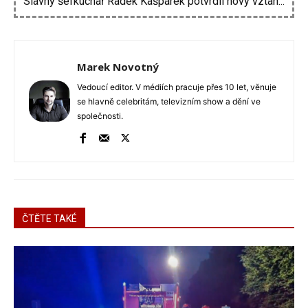
Slavný šéfkuchař Radek Kašpárek potvrdil nový vztah...
Vojtěch Dyk na diskotéce imitoval Miloše Zemana....
Marek Novotný
Vedoucí editor. V médiích pracuje přes 10 let, věnuje
se hlavně celebritám, televizním show a dění ve
společnosti.
ČTĚTE TAKÉ