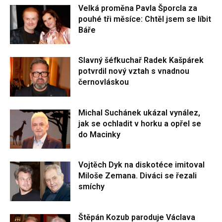
Velká proměna Pavla Šporcla za
pouhé tři měsíce: Chtěl jsem se líbit
Báře
Slavný šéfkuchař Radek Kašpárek
potvrdil nový vztah s vnadnou
černovláskou
Michal Suchánek ukázal vynález,
jak se ochladit v horku a opřel se
do Macinky
Vojtěch Dyk na diskotéce imitoval
Miloše Zemana. Diváci se řezali
smíchy
Štěpán Kozub paroduje Václava