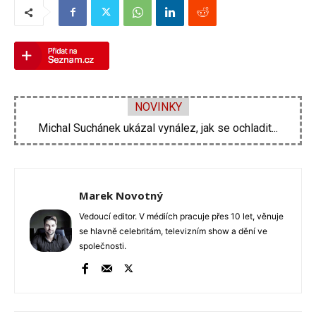
NOVINKY
Michal Suchánek ukázal vynález, jak se ochladit...
Velká proměna Pavla Šporcla za pouhé tři...
Marek Novotný
Vedoucí editor. V médiích pracuje přes 10 let, věnuje
se hlavně celebritám, televizním show a dění ve
společnosti.