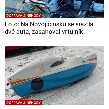
DOPRAVA & NEHODY
Foto: Na Novojičínsku se srazila
dvě auta, zasahoval vrtulník
DOPRAVA & NEHODY