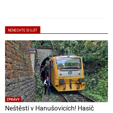
NENECHTE SI UJÍT
ZPRÁVY
Neštěstí v Hanušovicích! Hasič