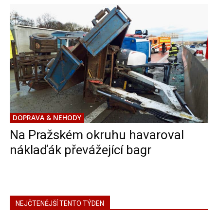
DOPRAVA & NEHODY
Na Pražském okruhu havaroval
náklaďák převážející bagr
NEJČTENĚJŠÍ TENTO TÝDEN