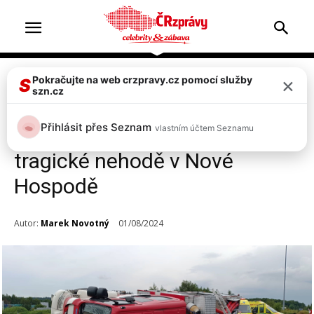
×
Pokračujte na web crzpravy.cz pomocí služby
Doprava & nehody
Top 2
S
szn.cz
FOTO: Hasiči z Boru měli
Přihlásit přes Seznam
vlastním účtem Seznamu
vážnou nehodu cestou k jiné
tragické nehodě v Nové
Hospodě
Autor:
Marek Novotný
01/08/2024