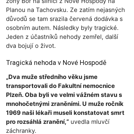
zóny Bor na silnici z Nové Hospody na
Planou na Tachovsku. Ze zatím nejasných
důvodů se tam srazila červená dodávka s
osobním autem. Následky byly tragické.
Jeden z účastníků nehody zemřel, další
dva bojují o život.
Tragická nehoda v Nové Hospodě
„Dva muže středního věku jsme
transportovali do Fakultní nemocnice
Plzeň. Oba byli ve velmi vážném stavu s
mnohočetnými zraněními. U muže ročník
1969 naši lékaři museli konstatovat smrt
pro rozsáhlá zranění,“
uvedla mluvčí
záchranky.