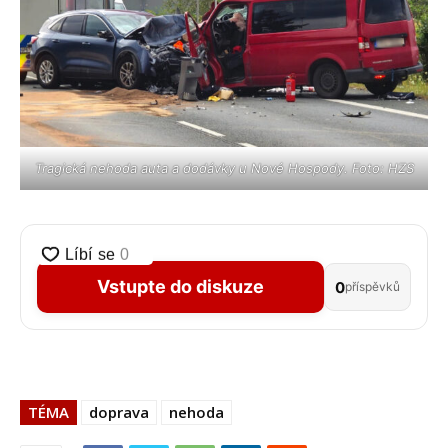
Tragická nehoda auta a dodávky u Nové Hospody. Foto: HZS
Vstupte do diskuze
0
příspěvků
TÉMA
doprava
nehoda