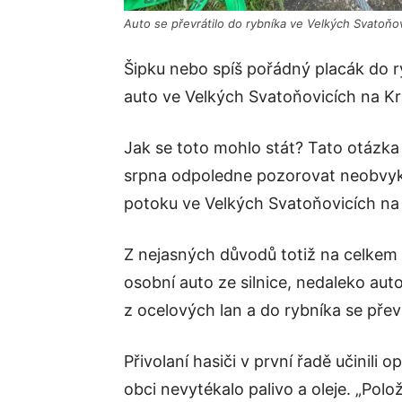
Auto se převrátilo do rybníka ve Velkých Svatoňo
Šipku nebo spíš pořádný placák do r
auto ve Velkých Svatoňovicích na K
Jak se toto mohlo stát? Tato otázka
srpna odpoledne pozorovat neobvyk
potoku ve Velkých Svatoňovicích na
Z nejasných důvodů totiž na celkem 
osobní auto ze silnice, nedaleko aut
z ocelových lan a do rybníka se přev
Přivolaní hasiči v první řadě učinili
obci nevytékalo palivo a oleje. „Polo