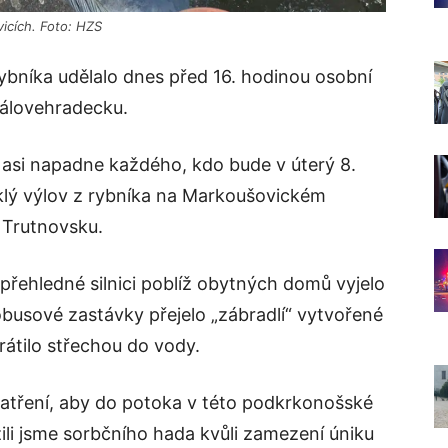
vicích. Foto: HZS
ybníka udělalo dnes před 16. hodinou osobní
rálovehradecku.
 asi napadne každého, kdo bude v úterý 8.
lý výlov z rybníka na Markoušovickém
 Trutnovsku.
přehledné silnici poblíž obytných domů vyjelo
obusové zastávky přejelo „zábradlí“ vytvořené
rátilo střechou do vody.
 opatření, aby do potoka v této podkrkonošské
žili jsme sorbčního hada kvůli zamezení úniku