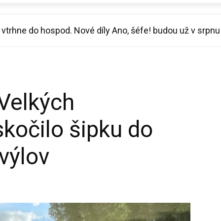
trhne do hospod. Nové díly Ano, šéfe! budou už v srpnu
l vynález, jak se ochladit v horku a opřel se do Macinky
Velkých
kočilo šipku do
výlov