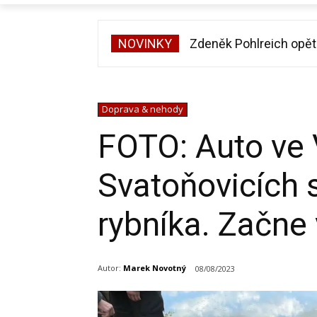
NOVINKY
Zdeněk Pohlreich opět v
Michal Suchánek ukáza
Doprava & nehody
FOTO: Auto ve 
Svatoňovicích s
rybníka. Začne 
Autor:
Marek Novotný
08/08/2023