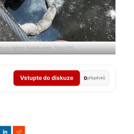
íka ve Velkých Svatoňovicích. Foto: HZS
Vstupte do diskuze
0
příspěvků