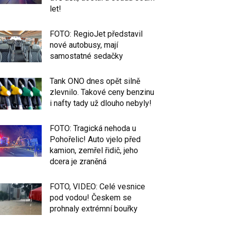
let!
FOTO: RegioJet představil
nové autobusy, mají
samostatné sedačky
Tank ONO dnes opět silně
zlevnilo. Takové ceny benzinu
i nafty tady už dlouho nebyly!
FOTO: Tragická nehoda u
Pohořelic! Auto vjelo před
kamion, zemřel řidič, jeho
dcera je zraněná
FOTO, VIDEO: Celé vesnice
pod vodou! Českem se
prohnaly extrémní bouřky