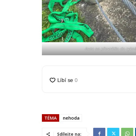
Auto se převrátilo do rybn
TÉMA
nehoda
Sdílejte na: