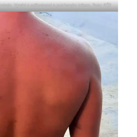
ombajn. Vyvázl s odřeninami a potrhaným trikem. Foto: PČR