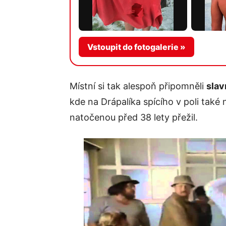
Vstoupit do fotogalerie »
Místní si tak alespoň připomněli
slav
kde na Drápalíka spícího v poli také
natočenou před 38 lety přežil.