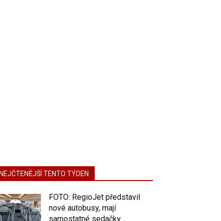
NEJČTENĚJŠÍ TENTO TÝDEN
FOTO: RegioJet představil
nové autobusy, mají
samostatné sedačky