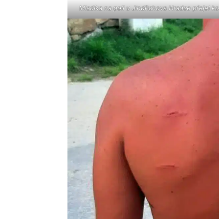
Mladíka na poli u Jindřichova Hradce přejel k