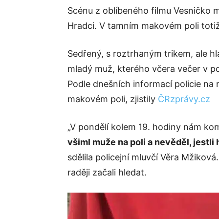
Scénu z oblíbeného filmu Vesničko m
Hradci. V tamním makovém poli totiž
Sedřený, s roztrhaným trikem, ale h
mladý muž, kterého včera večer v po
Podle dnešních informací policie na n
makovém poli, zjistily
ČRzprávy.cz
„V pondělí kolem 19. hodiny nám kom
všiml muže na poli a nevěděl, jestli
sdělila policejní mluvčí Věra Mžiková.
raději začali hledat.