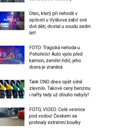
Otec, který při nehodě v
opilosti u Vyškova zabil své
dvě děti, dostal u soudu sedm
let!
FOTO: Tragická nehoda u
Pohořelic! Auto vjelo před
kamion, zemřel řidič, jeho
dcera je zraněná
Tank ONO dnes opět silně
zlevnilo. Takové ceny benzinu
i nafty tady už dlouho nebyly!
FOTO, VIDEO: Celé vesnice
pod vodou! Českem se
prohnaly extrémní bouřky