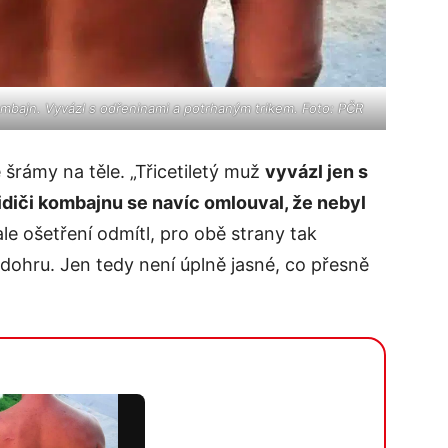
ombajn. Vyvázl s odřeninami a potrhaným trikem. Foto: PČR
ě šrámy na těle. „Třicetiletý muž
vyvázl jen s
idiči kombajnu se navíc omlouval, že nebyl
ale ošetření odmítl, pro obě strany tak
ohru. Jen tedy není úplně jasné, co přesně