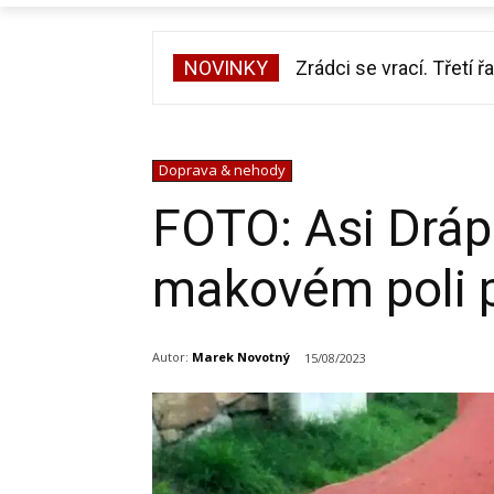
NOVINKY
Zrádci se vrací. Třetí řad
Zdeněk Pohlreich opět
Doprava & nehody
FOTO: Asi Dráp
makovém poli p
Autor:
Marek Novotný
15/08/2023