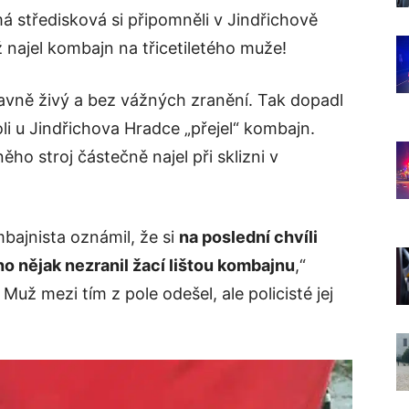
á středisková si připomněli v Jindřichově
 najel kombajn na třicetiletého muže!
lavně živý a bez vážných zranění. Tak dopadl
li u Jindřichova Hradce „přejel“ kombajn.
ěho stroj částečně najel při sklizni v
bajnista oznámil, že si
na poslední chvíli
 ho nějak nezranil žací lištou kombajnu
,“
 Muž mezi tím z pole odešel, ale policisté jej