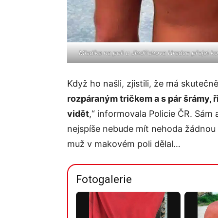
Mladíka na poli u Jindřichova Hradce přejel k
Když ho našli, zjistili, že má skutečn
rozpáraným tričkem a s pár šrámy, ř
vidět
,“ informovala Policie ČR. Sám 
nejspíše nebude mít nehoda žádnou d
muž v makovém poli dělal…
Fotogalerie