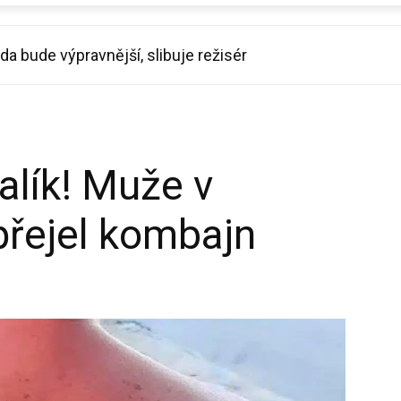
a bude výpravnější, slibuje režisér
 vtrhne do hospod. Nové díly Ano, šéfe! budou už v srpn
alík! Muže v
řejel kombajn