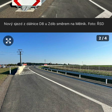
Nový sjezd z dálnice D8 u Zdib směrem na Mělník. Foto: ŘSD
2 / 4