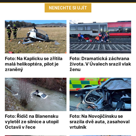
NENECHTE SI UJÍT
Foto: Na Kaplicku se zřítila
Foto: Dramatická záchrana
malá helikoptéra, pilot je
života. V Úvalech srazil vlak
zraněný
ženu
Foto: Řidič na Blanensku
Foto: Na Novojičínsku se
vyletěl ze silnice a utopil
srazila dvě auta, zasahoval
Octavii v řece
vrtulník