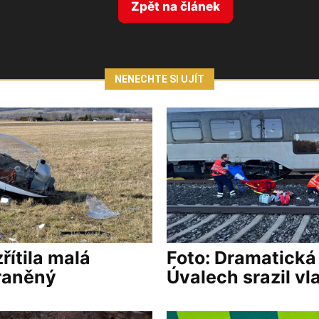
Zpět na článek
NENECHTE SI UJÍT
řítila malá
Foto: Dramatická
zraněný
Úvalech srazil vl