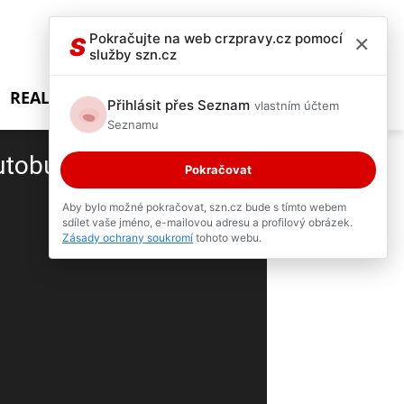
×
Pokračujte na web crzpravy.cz pomocí
S
služby szn.cz
REALITY SHOW
Přihlásit přes Seznam
vlastním účtem
Seznamu
autobus
Pokračovat
2 / 4
Aby bylo možné pokračovat, szn.cz bude s tímto webem
sdílet vaše jméno, e-mailovou adresu a profilový obrázek.
Zásady ochrany soukromí
tohoto webu.