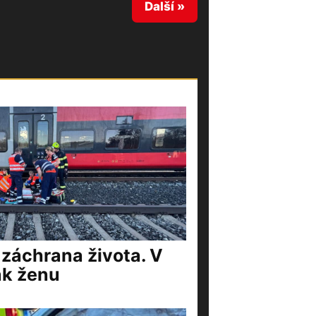
Další »
 záchrana života. V
ak ženu