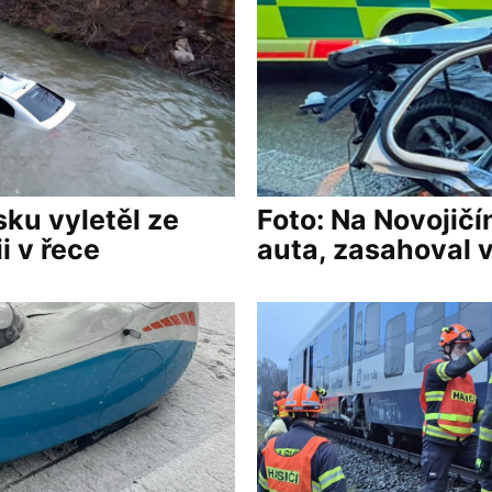
sku vyletěl ze
Foto: Na Novojičí
i v řece
auta, zasahoval v