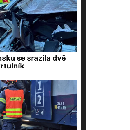
nsku se srazila dvě
rtulník