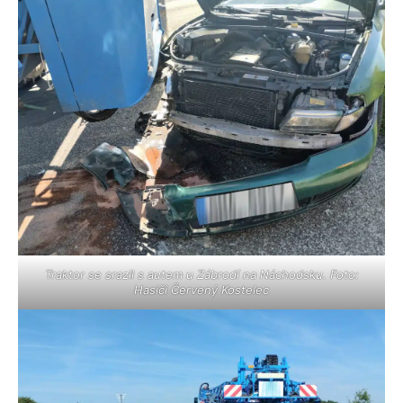
Traktor se srazil s autem u Zábrodí na Náchodsku. Foto:
Hasiči Červený Kostelec