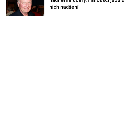
nádherné dcery. Fanoušci jsou z
nich nadšení