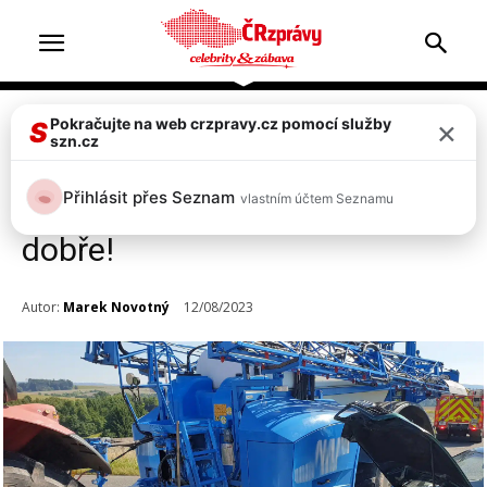
×
Pokračujte na web crzpravy.cz pomocí služby
Doprava & nehody
S
szn.cz
Řidič chtěl předjet traktor v
Přihlásit přes Seznam
vlastním účtem Seznamu
křižovatce, nedopadlo to
dobře!
Autor:
Marek Novotný
12/08/2023