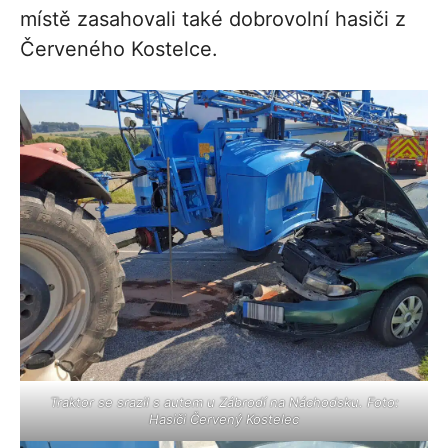
místě zasahovali také dobrovolní hasiči z
Červeného Kostelce.
Traktor se srazil s autem u Zábrodí na Náchodsku. Foto:
Hasiči Červený Kostelec