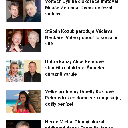
Vojtěch Dyk na diskotéce imitoval
Miloše Zemana. Diváci se řezali
smíchy
Štěpán Kozub paroduje Václava
Neckáře. Video pobouřilo sociální
sítě
Dohra kauzy Alice Bendové:
skončila u doktora! Šmucler
důrazně varuje
Velké problémy Ornelly Koktové.
Rekonstrukce domu se komplikuje,
došly peníze!
Herec Michal Dlouhý ukázal