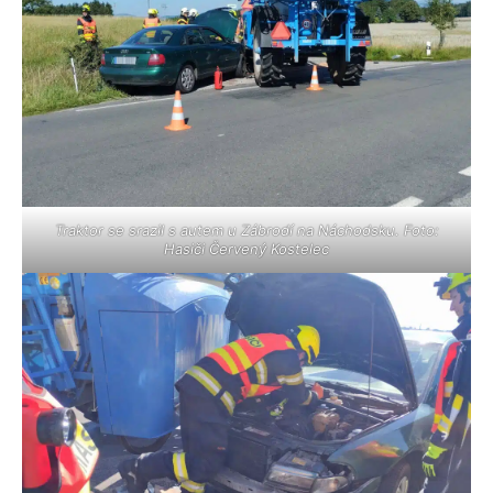
Traktor se srazil s autem u Zábrodí na Náchodsku. Foto:
Hasiči Červený Kostelec