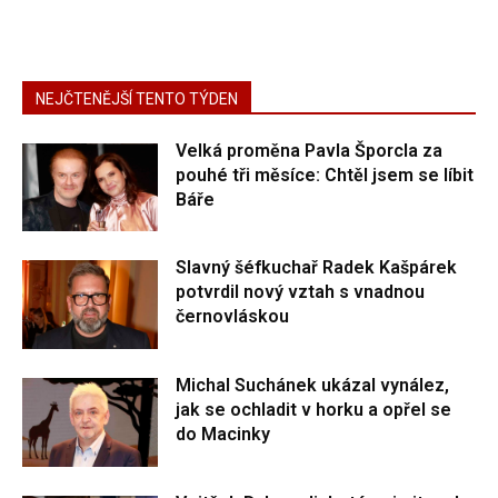
NEJČTENĚJŠÍ TENTO TÝDEN
Velká proměna Pavla Šporcla za
pouhé tři měsíce: Chtěl jsem se líbit
Báře
Slavný šéfkuchař Radek Kašpárek
potvrdil nový vztah s vnadnou
černovláskou
Michal Suchánek ukázal vynález,
jak se ochladit v horku a opřel se
do Macinky