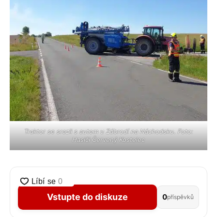
Traktor se srazil s autem u Zábrodí na Náchodsku. Foto:
Hasiči Červený Kostelec
Vstupte do diskuze
0
příspěvků