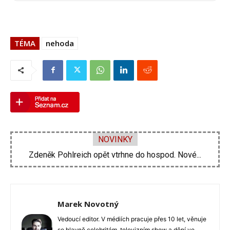
TÉMA
nehoda
NOVINKY
Michal Suchánek ukázal vynález, jak se ochladit...
Marek Novotný
Vedoucí editor. V médiích pracuje přes 10 let, věnuje
se hlavně celebritám, televizním show a dění ve