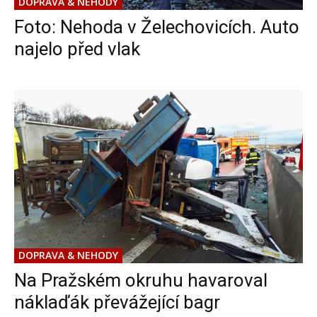
DOPRAVA & NEHODY
Foto: Nehoda v Želechovicích. Auto
najelo před vlak
DOPRAVA & NEHODY
Na Pražském okruhu havaroval
náklaďák převážející bagr