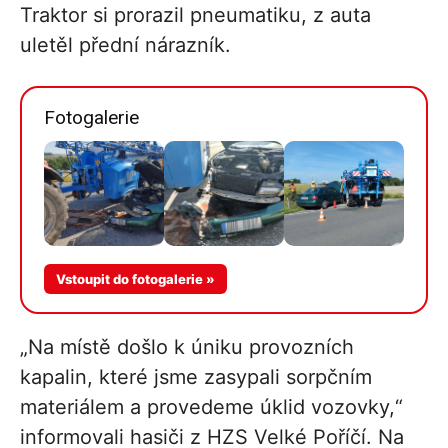
Traktor si prorazil pneumatiku, z auta
uletěl přední nárazník.
Fotogalerie
Více v
Vstoupit do fotogalerie »
galerii
„Na místě došlo k úniku provozních
kapalin, které jsme zasypali sorpčním
materiálem a provedeme úklid vozovky,“
informovali hasiči z HZS Velké Poříčí. Na