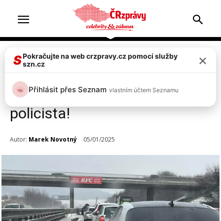
×
Pokračujte na web crzpravy.cz pomocí služby
Doprava & nehody
Top 2
S
szn.cz
Neštěstí: Při nehodě na dálnici
Přihlásit přes Seznam
vlastním účtem Seznamu
D5 u Heřmanovy Hutě zemřel
policista!
Autor:
Marek Novotný
05/01/2025