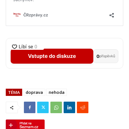
Vstupte do diskuze
0
příspěvků
TÉMA
doprava
nehoda