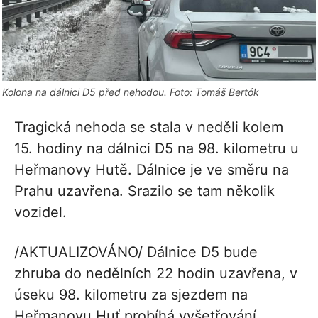
Kolona na dálnici D5 před nehodou. Foto: Tomáš Bertók
Tragická nehoda se stala v neděli kolem
15. hodiny na dálnici D5 na 98. kilometru u
Heřmanovy Hutě. Dálnice je ve směru na
Prahu uzavřena. Srazilo se tam několik
vozidel.
/AKTUALIZOVÁNO/ Dálnice D5 bude
zhruba do nedělních 22 hodin uzavřena, v
úseku 98. kilometru za sjezdem na
Heřmanovu Huť probíhá vyšetřování