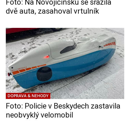
Foto: Na Novojičínsku se srazila
dvě auta, zasahoval vrtulník
DOPRAVA & NEHODY
Foto: Policie v Beskydech zastavila
neobvyklý velomobil