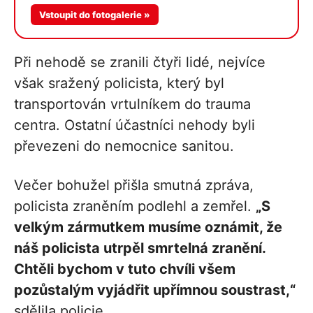
Vstoupit do fotogalerie »
Při nehodě se zranili čtyři lidé, nejvíce
však sražený policista, který byl
transportován vrtulníkem do trauma
centra. Ostatní účastníci nehody byli
převezeni do nemocnice sanitou.
Večer bohužel přišla smutná zpráva,
policista zraněním podlehl a zemřel.
„S
velkým zármutkem musíme oznámit, že
náš policista utrpěl smrtelná zranění.
Chtěli bychom v tuto chvíli všem
pozůstalým vyjádřit upřímnou soustrast,“
sdělila policie.