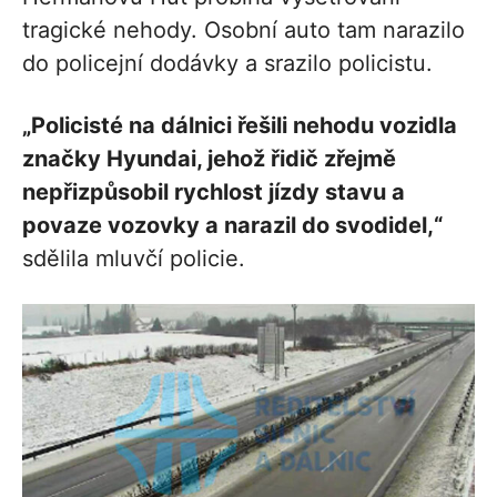
tragické nehody. Osobní auto tam narazilo
do policejní dodávky a srazilo policistu.
„Policisté na dálnici řešili nehodu vozidla
značky Hyundai, jehož řidič zřejmě
nepřizpůsobil rychlost jízdy stavu a
povaze vozovky a narazil do svodidel,“
sdělila mluvčí policie.