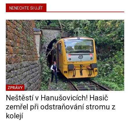
NENECHTE SI UJÍT
ZPRÁVY
Neštěstí v Hanušovicích! Hasič
zemřel při odstraňování stromu z
kolejí