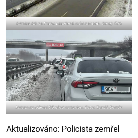
Dálnice D5 na Prahu uzavřená kvůli nehodě. Zdroj: ŘSD
Kolona na dálnici D5 před nehodou. Foto: Tomáš Bertók
Aktualizováno: Policista zemřel