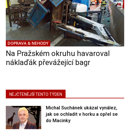
DOPRAVA & NEHODY
Na Pražském okruhu havaroval
náklaďák převážející bagr
NEJČTENĚJŠÍ TENTO TÝDEN
Michal Suchánek ukázal vynález,
jak se ochladit v horku a opřel se
do Macinky