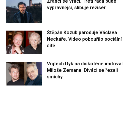
Zrádci se vrací. Třetí řada bude
výpravnější, slibuje režisér
Štěpán Kozub paroduje Václava
Neckáře. Video pobouřilo sociální
sítě
Vojtěch Dyk na diskotéce imitoval
Miloše Zemana. Diváci se řezali
smíchy