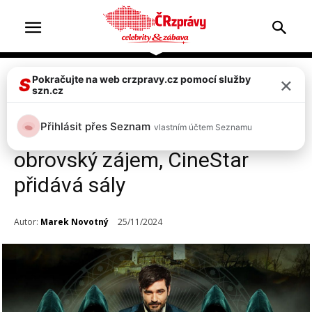
×
Pokračujte na web crzpravy.cz pomocí služby
Celebrity
Televize & zábava
Top 2
S
szn.cz
Zrádci ovládli Česko. O
Přihlásit přes Seznam
vlastním účtem Seznamu
vstupenky na finále je
obrovský zájem, CineStar
přidává sály
Autor:
Marek Novotný
25/11/2024