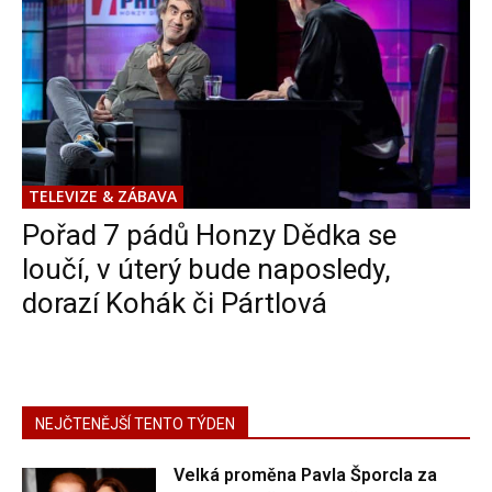
TELEVIZE & ZÁBAVA
Pořad 7 pádů Honzy Dědka se
loučí, v úterý bude naposledy,
dorazí Kohák či Pártlová
NEJČTENĚJŠÍ TENTO TÝDEN
Velká proměna Pavla Šporcla za