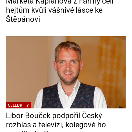
Markéta Kaplanová z Farmy čelí
hejtům kvůli vášnivé lásce ke
Štěpánovi
CELEBRITY
Libor Bouček podpořil Český
rozhlas a televizi, kolegové ho