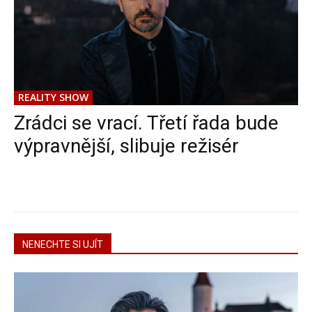
REALITY SHOW
Zrádci se vrací. Třetí řada bude
výpravnější, slibuje režisér
NENECHTE SI UJÍT