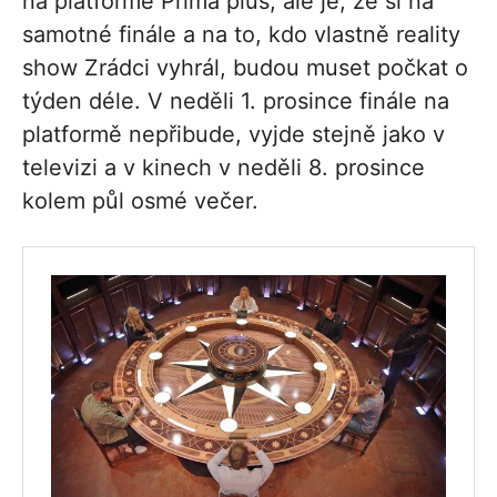
na platformě Prima plus, ale je, že si na
samotné finále a na to, kdo vlastně reality
show Zrádci vyhrál, budou muset počkat o
týden déle. V neděli 1. prosince finále na
platformě nepřibude, vyjde stejně jako v
televizi a v kinech v neděli 8. prosince
kolem půl osmé večer.