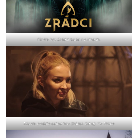
Finále hry Zrádci bude i v kinech.
Nicole ovládla celou hru Zrádci. Zdroj: TV Prima