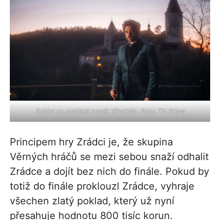
Zrádci se natáčeli hradě Křivoklát. Foto: TV Prima
Principem hry Zrádci je, že skupina
Věrných hráčů se mezi sebou snaží odhalit
Zrádce a dojít bez nich do finále. Pokud by
totiž do finále proklouzl Zrádce, vyhraje
všechen zlatý poklad, který už nyní
přesahuje hodnotu 800 tisíc korun.