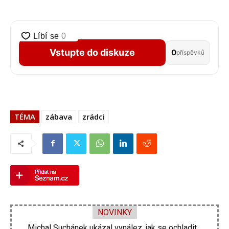
Vstupte do diskuze
0
příspěvků
TÉMA
zábava
zrádci
NOVINKY
Michal Suchánek ukázal vynález, jak se ochladit...
Velká proměna Pavla Šporcla za pouhé tři...