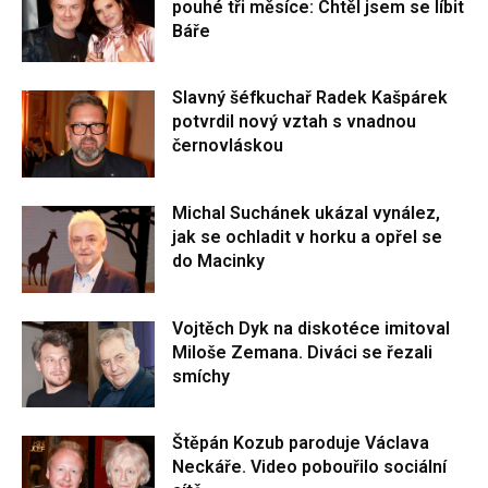
pouhé tři měsíce: Chtěl jsem se líbit
Báře
Slavný šéfkuchař Radek Kašpárek
potvrdil nový vztah s vnadnou
černovláskou
Michal Suchánek ukázal vynález,
jak se ochladit v horku a opřel se
do Macinky
Vojtěch Dyk na diskotéce imitoval
Miloše Zemana. Diváci se řezali
smíchy
Štěpán Kozub paroduje Václava
Neckáře. Video pobouřilo sociální