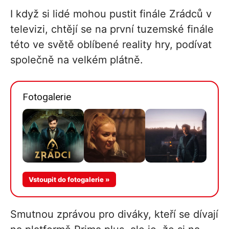
I když si lidé mohou pustit finále Zrádců v
televizi, chtějí se na první tuzemské finále
této ve světě oblíbené reality hry, podívat
společně na velkém plátně.
Fotogalerie
Vstoupit do fotogalerie »
Smutnou zprávou pro diváky, kteří se dívají