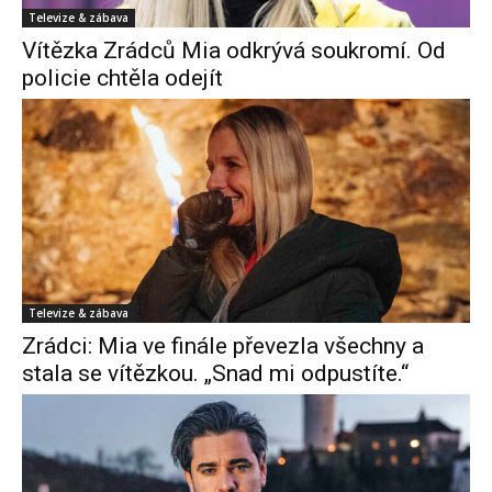
Televize & zábava
Vítězka Zrádců Mia odkrývá soukromí. Od
policie chtěla odejít
Televize & zábava
Zrádci: Mia ve finále převezla všechny a
stala se vítězkou. „Snad mi odpustíte.“