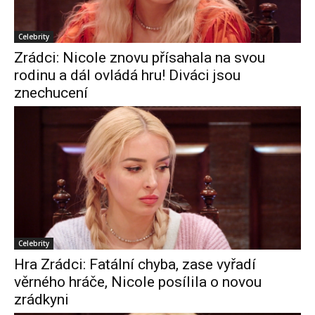
Celebrity
Zrádci: Nicole znovu přísahala na svou
rodinu a dál ovládá hru! Diváci jsou
znechucení
Celebrity
Hra Zrádci: Fatální chyba, zase vyřadí
věrného hráče, Nicole posílila o novou
zrádkyni