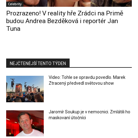
Celebrity
Prozrazeno! V reality hře Zrádci na Primě
budou Andrea Bezděková i reportér Jan
Tuna
NEJČTENĚJŠÍ TENTO TÝDEN
Video: Tohle se opravdu povedlo. Marek
Ztracený předvedl světovou show
Jaromír Soukup je v nemocnici. Zmlátili ho
maskovaní útočníci