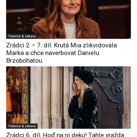
Televize & zábava
Zrádci 2 – 7. díl: Krutá Mia zlikvidovala
Marka a chce naverbovat Danielu
Brzobohatou
Televize & zábava
Zrádci 6. díl: Hoď na ni deku! Tahle vražda