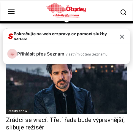
Štítky
Zrádci
×
Pokračujte na web crzpravy.cz pomocí služby
S
szn.cz
Tag:
zrádci
Přihlásit přes Seznam
vlastním účtem Seznamu
Reality show
Zrádci se vrací. Třetí řada bude výpravnější,
slibuje režisér