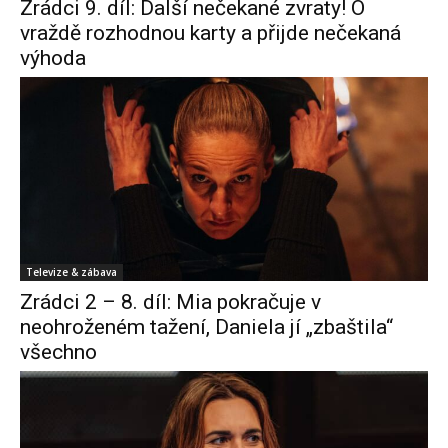
Zrádci 9. díl: Další nečekané zvraty! O
vraždě rozhodnou karty a přijde nečekaná
výhoda
Televize & zábava
Zrádci 2 – 8. díl: Mia pokračuje v
neohroženém tažení, Daniela jí „zbaštila“
všechno