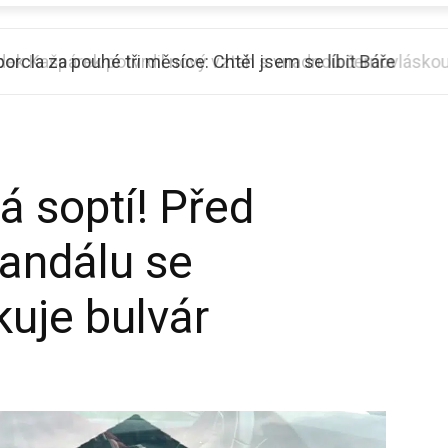
k Kašpárek potvrdil nový vztah s vnadnou černovláskou
á soptí! Před
andálu se
uje bulvár