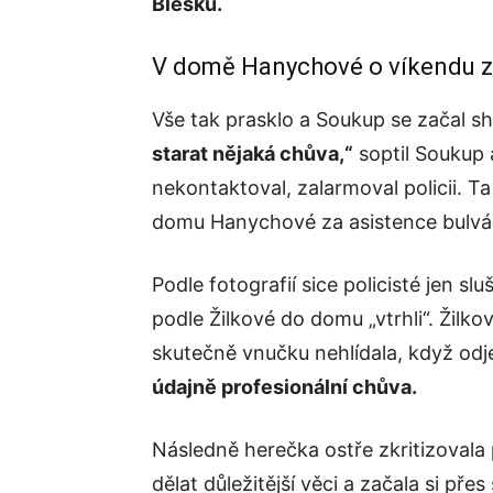
Blesku.
V domě Hanychové o víkendu z
Vše tak prasklo a Soukup se začal s
starat nějaká chůva,“
soptil Soukup a
nekontaktoval, zalarmoval policii. Ta
domu Hanychové za asistence bulvá
Podle fotografií sice policisté jen slu
podle Žilkové do domu „vtrhli“. Žilko
skutečně vnučku nehlídala, když odje
údajně profesionální chůva.
Následně herečka ostře zkritizovala p
dělat důležitější věci a začala si pře