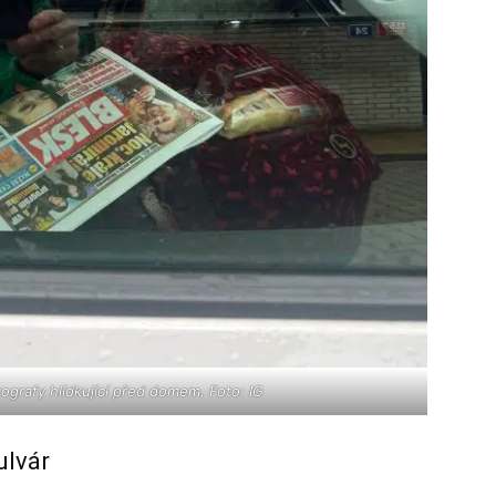
otografy hlídkující před domem. Foto: IG
ulvár