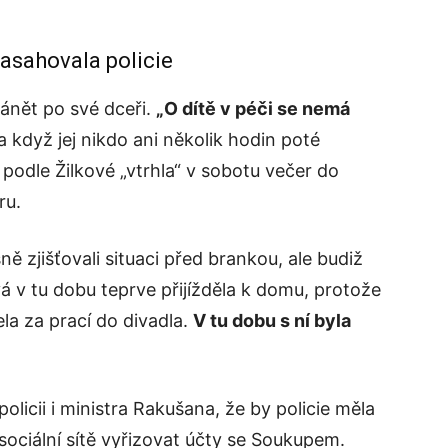
asahovala policie
hánět po své dceři.
„O dítě v péči se nemá
 když jej nikdo ani několik hodin poté
 podle Žilkové „vtrhla“ v sobotu večer do
ru.
šně zjišťovali situaci před brankou, ale budiž
vá v tu dobu teprve přijížděla k domu, protože
la za prací do divadla.
V tu dobu s ní byla
olicii i ministra Rakušana, že by policie měla
s sociální sítě vyřizovat účty se Soukupem.