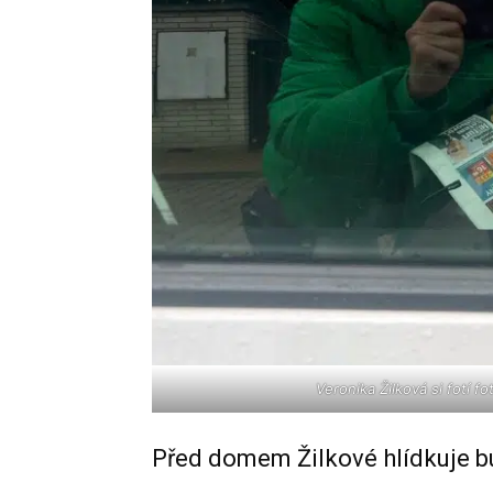
Veronika Žilková si fotí f
Před domem Žilkové hlídkuje b