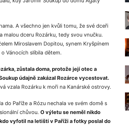
ndálu, kdy Jaromír Soukup do domu Agáty
hama. A všechno jen kvůli tomu, že své dceři
a malou dceru Rozárku, tedy svou vnučku.
nželem Miroslavem Dopitou, synem Kryšpínem
 o Vánocích slíbila dětem.
zárka, zůstala doma, protože její otec a
 Soukup údajně zakázal Rozárce vycestovat.
vá vzala Rozárku k moři na Kanárské ostrovy.
la do Paříže a Rózu nechala ve svém domě s
sionální chůvou.
O výletu se neměl nikdo
 vyfotil na letišti v Paříži a fotky poslal do