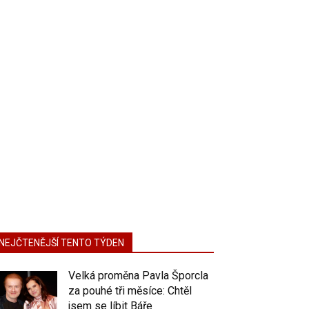
NEJČTENĚJŠÍ TENTO TÝDEN
Velká proměna Pavla Šporcla
za pouhé tři měsíce: Chtěl
jsem se líbit Báře