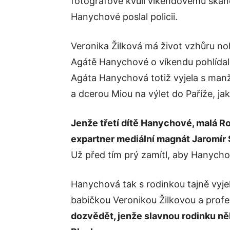
fotografové kvůli víkendovému ska
Hanychové poslal policii.
Veronika Žilková má život vzhůru no
Agátě Hanychové o víkendu pohlídal
Agáta Hanychová totiž vyjela s ma
a dcerou Miou na výlet do Paříže, jak
Jenže třetí dítě Hanychové, malá Ro
expartner mediální magnát Jaromír
Už před tím prý zamítl, aby Hanycho
Hanychová tak s rodinkou tajně vyje
babičkou Veronikou Žilkovou a profe
dozvědět, jenže slavnou rodinku někdo