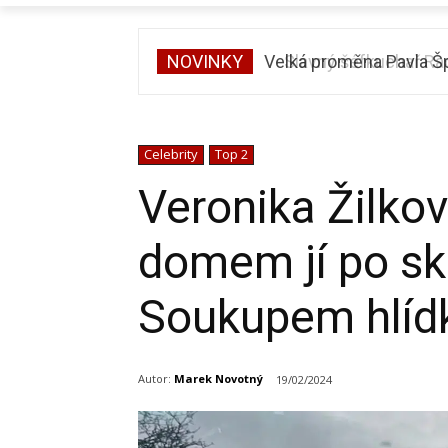
NOVINKY
Slavný šéfkuchař Rade
Celebrity
Top 2
Veronika Žilkov
domem jí po sk
Soukupem hlídk
Autor:
Marek Novotný
19/02/2024