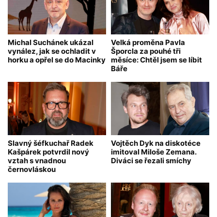
Michal Suchánek ukázal
Velká proměna Pavla
vynález, jak se ochladit v
Šporcla za pouhé tři
horku a opřel se do Macinky
měsíce: Chtěl jsem se líbit
Báře
Slavný šéfkuchař Radek
Vojtěch Dyk na diskotéce
Kašpárek potvrdil nový
imitoval Miloše Zemana.
vztah s vnadnou
Diváci se řezali smíchy
černovláskou