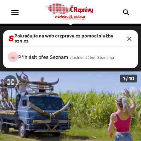
×
Pokračujte na web crzpravy.cz pomocí služby
Survivor 2024 dnes startuje! Hráči budou
S
szn.cz
na ostrově přes 70 dnů! Co se bude dít v
1. dílu?
Přihlásit přes Seznam
vlastním účtem Seznamu
2 / 10
1 / 10