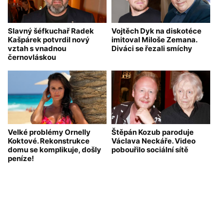
Slavný šéfkuchař Radek
Vojtěch Dyk na diskotéce
Kašpárek potvrdil nový
imitoval Miloše Zemana.
vztah s vnadnou
Diváci se řezali smíchy
černovláskou
Velké problémy Ornelly
Štěpán Kozub paroduje
Koktové. Rekonstrukce
Václava Neckáře. Video
domu se komplikuje, došly
pobouřilo sociální sítě
peníze!