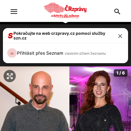
×
Pokračujte na web crzpravy.cz pomocí služby
Stylista Filip Vaněk jedovatě kritizoval
S
szn.cz
hudebnici Janečkovou. Je to šikana, zuří
Hranáč
Přihlásit přes Seznam
vlastním účtem Seznamu
3 / 6
1 / 6