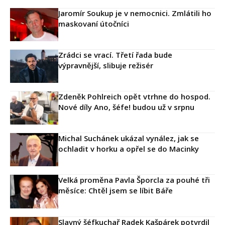
Jaromír Soukup je v nemocnici. Zmlátili ho
maskovaní útočníci
Zrádci se vrací. Třetí řada bude
výpravnější, slibuje režisér
Zdeněk Pohlreich opět vtrhne do hospod.
Nové díly Ano, šéfe! budou už v srpnu
Michal Suchánek ukázal vynález, jak se
ochladit v horku a opřel se do Macinky
Velká proměna Pavla Šporcla za pouhé tři
měsíce: Chtěl jsem se líbit Báře
Slavný šéfkuchař Radek Kašpárek potvrdil