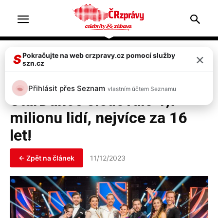
Home
Celebrity
×
Pokračujte na web crzpravy.cz pomocí služby
S
szn.cz
Celebrity
Top 2
Sobotní semifinále
Přihlásit přes Seznam
vlastním účtem Seznamu
StarDance sledovalo 1,7
milionu lidí, nejvíce za 16
let!
← Zpět na článek
11/12/2023