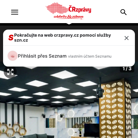
×
Pokračujte na web crzpravy.cz pomocí služby
Nové díly Big Brother budou na Voyo vždy
S
szn.cz
až ve 22 hodin v noci, diváci zuří!
1 / 3
Přihlásit přes Seznam
vlastním účtem Seznamu
1 / 3