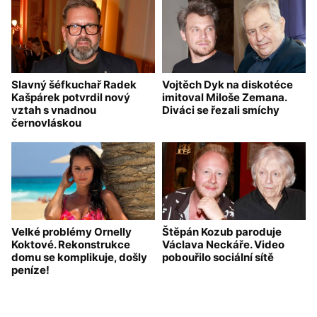
Slavný šéfkuchař Radek
Vojtěch Dyk na diskotéce
Kašpárek potvrdil nový
imitoval Miloše Zemana.
vztah s vnadnou
Diváci se řezali smíchy
černovláskou
Velké problémy Ornelly
Štěpán Kozub paroduje
Koktové. Rekonstrukce
Václava Neckáře. Video
domu se komplikuje, došly
pobouřilo sociální sítě
peníze!