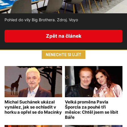
Pohled do vily Big Brothera. Zdroj. Voyo
Zpět na článek
NENECHTE SI UJÍT
Michal Suchánek ukázal
Velká proměna Pavla
vynález, jak se ochladit v
Šporcla za pouhé tři
horku a opřel se do Macinky
měsíce: Chtěl jsem se líbit
Báře