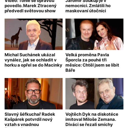
Video: Tohle se opravdu
Jaromír Soukup je v
povedlo. Marek Ztracený
nemocnici. Zmlátili ho
předvedl světovou show
maskovaní útočníci
Michal Suchánek ukázal
Velká proměna Pavla
vynález, jak se ochladit v
Šporcla za pouhé tři
horku a opřel se do Macinky
měsíce: Chtěl jsem se líbit
Báře
Slavný šéfkuchař Radek
Vojtěch Dyk na diskotéce
Kašpárek potvrdil nový
imitoval Miloše Zemana.
vztah s vnadnou
Diváci se řezali smíchy