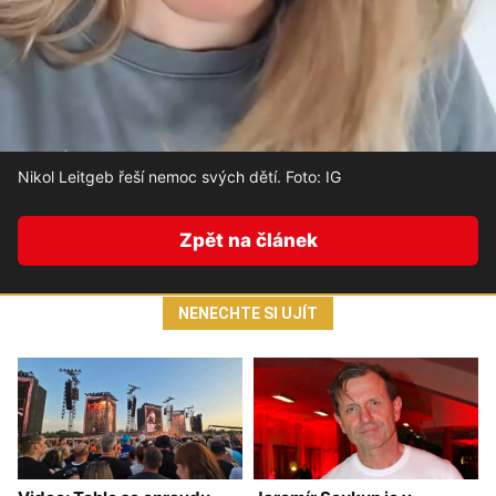
Nikol Leitgeb řeší nemoc svých dětí. Foto: IG
Zpět na článek
NENECHTE SI UJÍT