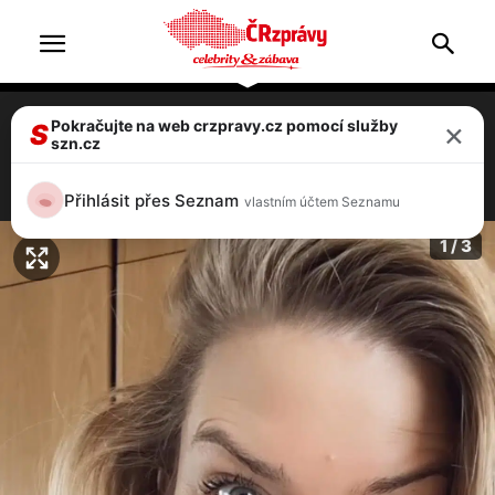
×
Pokračujte na web crzpravy.cz pomocí služby
Nikol Leitgeb: Udeřila nemoc! Musí zrušit
S
szn.cz
vysněnou dovolenou s mužem
3 / 3
Přihlásit přes Seznam
vlastním účtem Seznamu
1 / 3