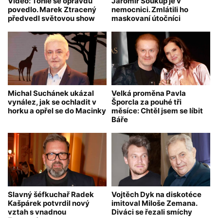
Video: Tohle se opravdu
Jaromír Soukup je v
povedlo. Marek Ztracený
nemocnici. Zmlátili ho
předvedl světovou show
maskovaní útočníci
Michal Suchánek ukázal
Velká proměna Pavla
vynález, jak se ochladit v
Šporcla za pouhé tři
horku a opřel se do Macinky
měsíce: Chtěl jsem se líbit
Báře
Slavný šéfkuchař Radek
Vojtěch Dyk na diskotéce
Kašpárek potvrdil nový
imitoval Miloše Zemana.
vztah s vnadnou
Diváci se řezali smíchy