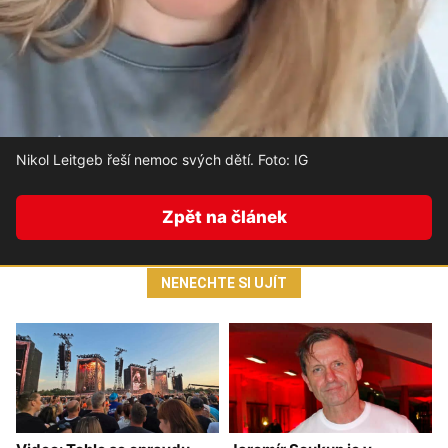
Nikol Leitgeb řeší nemoc svých dětí. Foto: IG
Zpět na článek
NENECHTE SI UJÍT