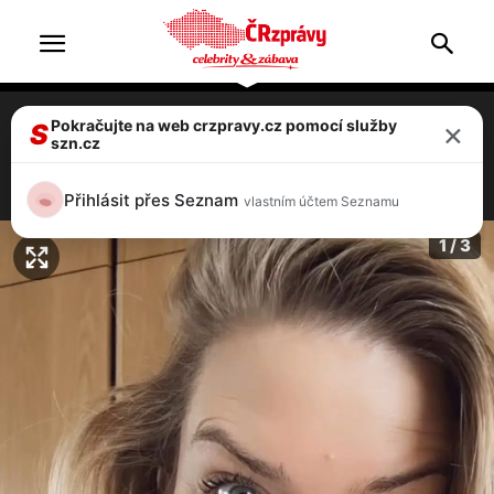
×
Pokračujte na web crzpravy.cz pomocí služby
Nikol Leitgeb: Udeřila nemoc! Musí zrušit
S
szn.cz
vysněnou dovolenou s mužem
1 / 3
Přihlásit přes Seznam
vlastním účtem Seznamu
1 / 3