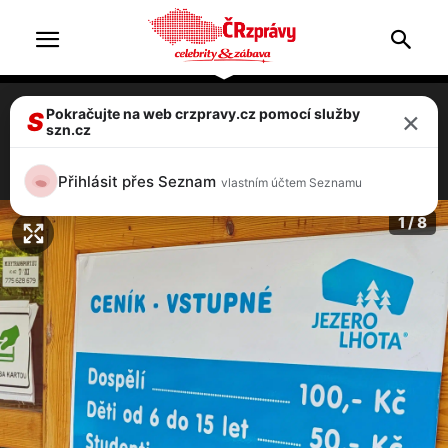
×
Pokračujte na web crzpravy.cz pomocí služby
Nejkrásnější pláž? Na jezero Lhota míří i
S
szn.cz
celebrity a neváhají se svléknout do naha
8 / 8
Přihlásit přes Seznam
vlastním účtem Seznamu
1 / 8