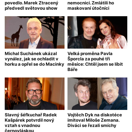
povedlo. Marek Ztracený
nemocnici. Zmlátili ho
předvedl světovou show
maskovaní útočníci
Michal Suchánek ukázal
Velká proměna Pavla
vynález, jak se ochladit v
Šporcla za pouhé tři
horku a opřel se do Macinky
měsíce: Chtěl jsem se líbit
Báře
Slavný šéfkuchař Radek
Vojtěch Dyk na diskotéce
Kašpárek potvrdil nový
imitoval Miloše Zemana.
vztah s vnadnou
Diváci se řezali smíchy
černovláskou