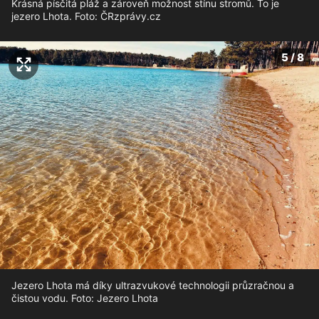
Krásná písčitá pláž a zároveň možnost stínu stromů. To je
jezero Lhota. Foto: ČRzprávy.cz
5 / 8
Jezero Lhota má díky ultrazvukové technologii průzračnou a
čistou vodu. Foto: Jezero Lhota