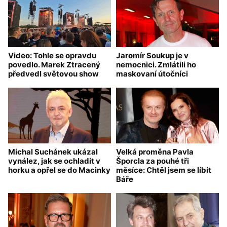
Video: Tohle se opravdu
Jaromír Soukup je v
povedlo. Marek Ztracený
nemocnici. Zmlátili ho
předvedl světovou show
maskovaní útočníci
Michal Suchánek ukázal
Velká proměna Pavla
vynález, jak se ochladit v
Šporcla za pouhé tři
horku a opřel se do Macinky
měsíce: Chtěl jsem se líbit
Báře