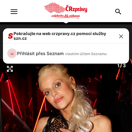
×
Pokračujte na web crzpravy.cz pomocí služby
Monika Binias: Dceru Charlotte týrá
S
szn.cz
manžel, skončila v nemocnici!
3 / 3
Přihlásit přes Seznam
vlastním účtem Seznamu
1 / 3