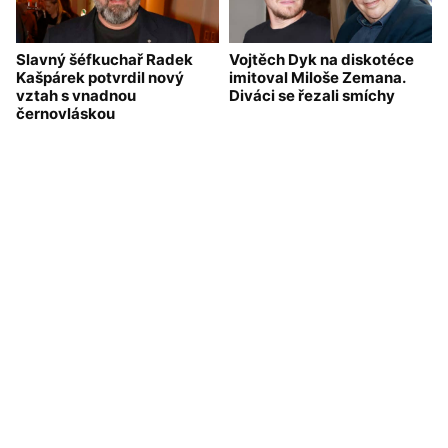
Slavný šéfkuchař Radek
Vojtěch Dyk na diskotéce
Kašpárek potvrdil nový
imitoval Miloše Zemana.
vztah s vnadnou
Diváci se řezali smíchy
černovláskou