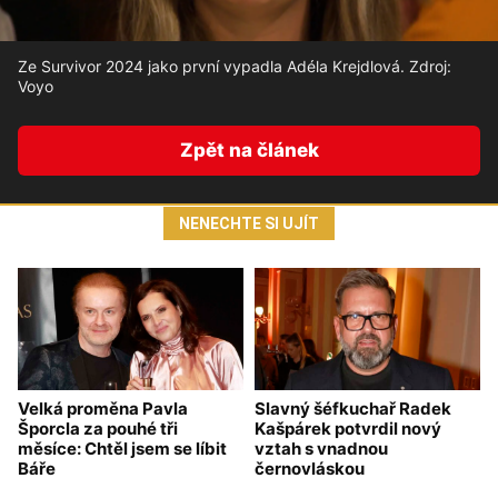
Ze Survivor 2024 jako první vypadla Adéla Krejdlová. Zdroj:
Voyo
Zpět na článek
NENECHTE SI UJÍT
Velká proměna Pavla
Slavný šéfkuchař Radek
Šporcla za pouhé tři
Kašpárek potvrdil nový
měsíce: Chtěl jsem se líbit
vztah s vnadnou
Báře
černovláskou