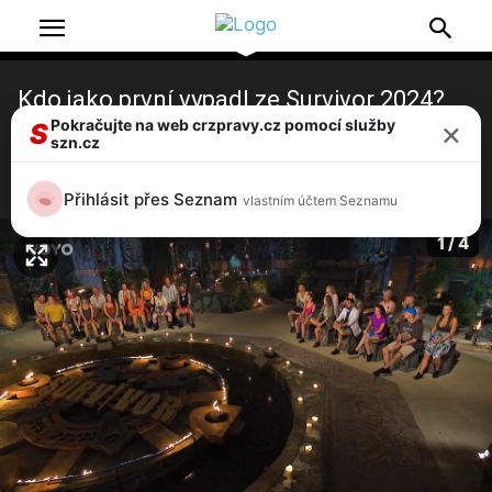
Kdo jako první vypadl ze Survivor 2024?
×
Ornella Koktová překvapila, Mikýř
Pokračujte na web crzpravy.cz pomocí služby
S
szn.cz
šokoval!
2 / 4
Přihlásit přes Seznam
vlastním účtem Seznamu
1 / 4