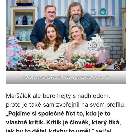
Porotci a moderátoři Peče celá země. Foto: ČT
Maršálek ale bere hejty s nadhledem,
proto je také sám zveřejnil na svém profilu.
„Pojďme si společně říct to, kdo je to
vlastně kritik. Kritik je člověk, který říká,
jak by to dělal, kdyby to uměl,“
setřel