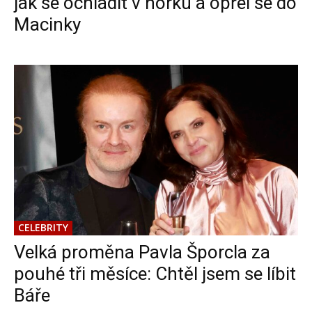
jak se ochladit v horku a opřel se do
Macinky
CELEBRITY
Velká proměna Pavla Šporcla za
pouhé tři měsíce: Chtěl jsem se líbit
Báře