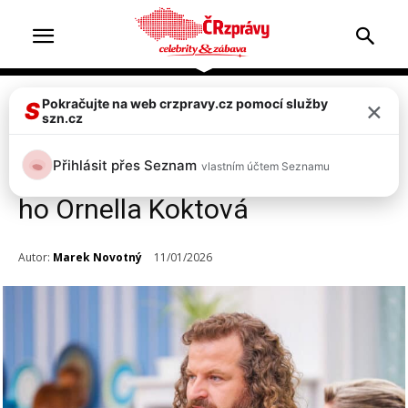
×
Pokračujte na web crzpravy.cz pomocí služby
Celebrity
Televize & zábava
S
szn.cz
Josef Maršálek schytal hejty
Přihlásit přes Seznam
vlastním účtem Seznamu
za Peče celá země. Zastala se
ho Ornella Koktová
Autor:
Marek Novotný
11/01/2026