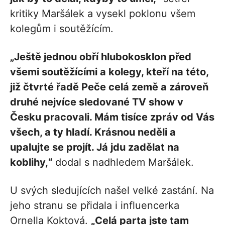
kritiky Maršálek a vysekl poklonu všem
kolegům i soutěžícím.
„Ještě jednou obří hlubokosklon před
všemi soutěžícími a kolegy, kteří na této,
již čtvrté řadě Peče celá země a zároveň
druhé nejvíce sledované TV show v
Česku pracovali. Mám tisíce zpráv od Vás
všech, a ty hladí. Krásnou neděli a
upalujte se projít. Já jdu zadělat na
koblihy,“
dodal s nadhledem Maršálek.
U svých sledujících našel velké zastání. Na
jeho stranu se přidala i influencerka
Ornella Koktová.
„Celá parta jste tam