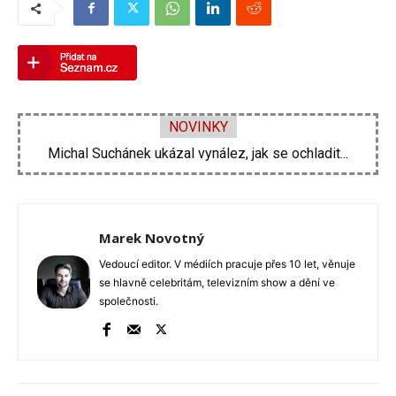
NOVINKY
Michal Suchánek ukázal vynález, jak se ochladit...
Velká proměna Pavla Šporcla za pouhé tři...
Marek Novotný
Vedoucí editor. V médiích pracuje přes 10 let, věnuje
se hlavně celebritám, televizním show a dění ve
společnosti.