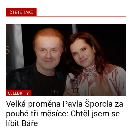
ČTĚTE TAKÉ
CELEBRITY
Velká proměna Pavla Šporcla za
pouhé tři měsíce: Chtěl jsem se
líbit Báře