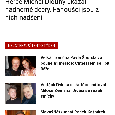
Herec Michal Dlouhý ukázal
nádherné dcery. Fanoušci jsou z
nich nadšení
NEJČTENĚJŠÍ TENTO TÝDEN
Velká proměna Pavla Šporcla za
pouhé tři měsíce: Chtěl jsem se líbit
Báře
Vojtěch Dyk na diskotéce imitoval
Miloše Zemana. Diváci se řezali
smíchy
Slavný šéfkuchař Radek Kašpárek