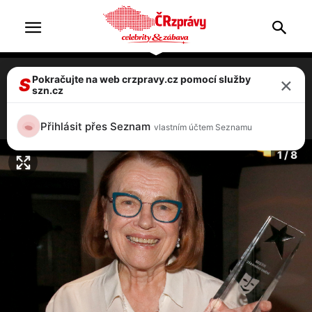
×
Pokračujte na web crzpravy.cz pomocí služby
Iva Janžurová slaví 85. Šedesát let na
S
szn.cz
scéně, ale vdaná byla jen půl roku
6 / 8
Přihlásit přes Seznam
vlastním účtem Seznamu
1 / 8