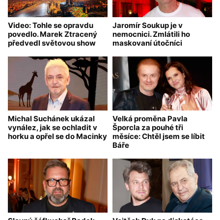
Video: Tohle se opravdu
Jaromír Soukup je v
povedlo. Marek Ztracený
nemocnici. Zmlátili ho
předvedl světovou show
maskovaní útočníci
Michal Suchánek ukázal
Velká proměna Pavla
vynález, jak se ochladit v
Šporcla za pouhé tři
horku a opřel se do Macinky
měsíce: Chtěl jsem se líbit
Báře