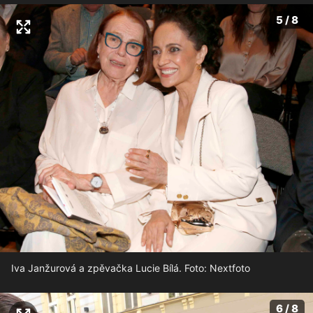
5 / 8
Iva Janžurová a zpěvačka Lucie Bílá. Foto: Nextfoto
6 / 8