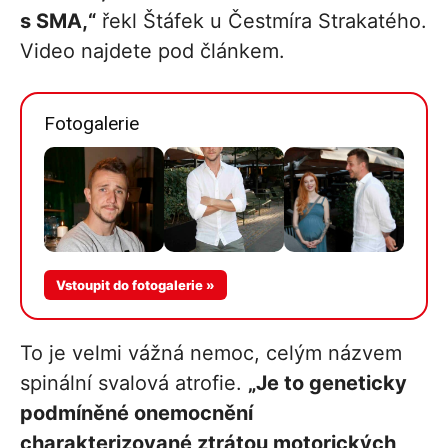
s SMA,“
řekl Štáfek u Čestmíra Strakatého.
Video najdete pod článkem.
Fotogalerie
Vstoupit do fotogalerie »
To je velmi vážná nemoc, celým názvem
spinální svalová atrofie.
„Je to geneticky
podmíněné onemocnění
charakterizované ztrátou motorických