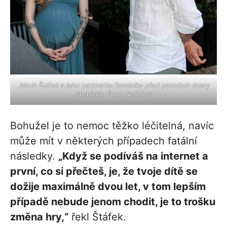
Jakub Štáfek a jeho partnerka Dominika před porodem dcery
Jasmínky. Foto: Nextfoto
Bohužel je to nemoc těžko léčitelná, navíc
může mít v některých případech fatální
následky.
„Když se podíváš na internet a
první, co si přečteš, je, že tvoje dítě se
dožije maximálně dvou let, v tom lepším
případě nebude jenom chodit, je to trošku
změna hry,“
řekl Štáfek.