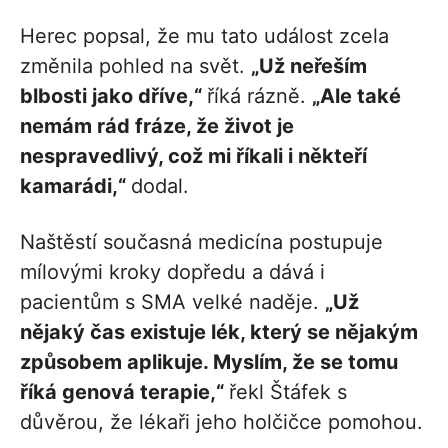
Herec popsal, že mu tato událost zcela
změnila pohled na svět.
„Už neřeším
blbosti jako dříve,“
říká rázně.
„Ale také
nemám rád fráze, že život je
nespravedlivý, což mi říkali i někteří
kamarádi,“
dodal.
Naštěstí současná medicína postupuje
mílovými kroky dopředu a dává i
pacientům s SMA velké naděje.
„Už
nějaký čas existuje lék, který se nějakým
způsobem aplikuje. Myslím, že se tomu
říká genová terapie,“
řekl Štáfek s
důvěrou, že lékaři jeho holčičce pomohou.