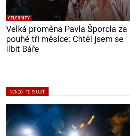
CELEBRITY
Velká proměna Pavla Šporcla za
pouhé tři měsíce: Chtěl jsem se
líbit Báře
NENECHTE SI UJÍT