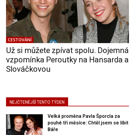
CESTOVÁNÍ
Už si můžete zpívat spolu. Dojemná
vzpomínka Peroutky na Hansarda a
Slováčkovou
NEJČTENĚJŠÍ TENTO TÝDEN
Velká proměna Pavla Šporcla za
pouhé tři měsíce: Chtěl jsem se líbit
Báře