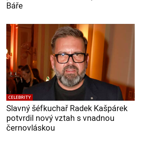
Báře
CELEBRITY
Slavný šéfkuchař Radek Kašpárek
potvrdil nový vztah s vnadnou
černovláskou