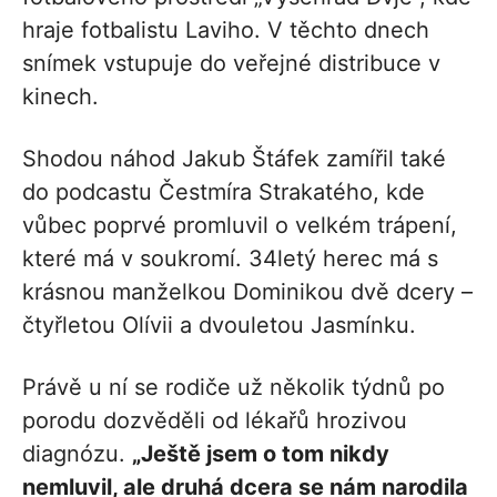
hraje fotbalistu Laviho. V těchto dnech
snímek vstupuje do veřejné distribuce v
kinech.
Shodou náhod Jakub Štáfek zamířil také
do podcastu Čestmíra Strakatého, kde
vůbec poprvé promluvil o velkém trápení,
které má v soukromí. 34letý herec má s
krásnou manželkou Dominikou dvě dcery –
čtyřletou Olívii a dvouletou Jasmínku.
Právě u ní se rodiče už několik týdnů po
porodu dozvěděli od lékařů hrozivou
diagnózu.
„Ještě jsem o tom nikdy
nemluvil, ale druhá dcera se nám narodila