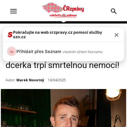
×
Pokračujte na web crzpravy.cz pomocí služby
Celebrity
S
szn.cz
Herec Jakub Štáfek skrývá
Přihlásit přes Seznam
vlastním účtem Seznamu
bolestné tajemství: malá
dcerka trpí smrtelnou nemocí!
Autor:
Marek Novotný
16/04/2025