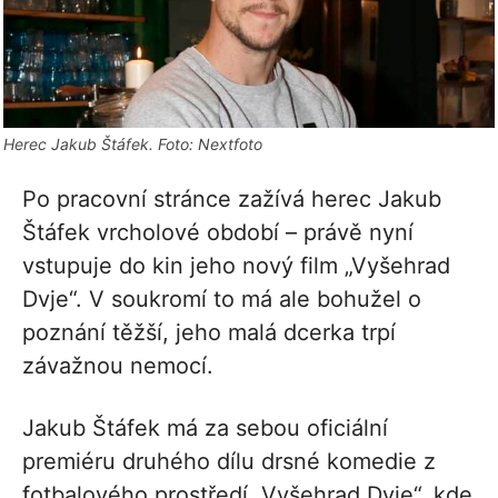
Herec Jakub Štáfek. Foto: Nextfoto
Po pracovní stránce zažívá herec Jakub
Štáfek vrcholové období – právě nyní
vstupuje do kin jeho nový film „Vyšehrad
Dvje“. V soukromí to má ale bohužel o
poznání těžší, jeho malá dcerka trpí
závažnou nemocí.
Jakub Štáfek má za sebou oficiální
premiéru druhého dílu drsné komedie z
fotbalového prostředí „Vyšehrad Dvje“, kde