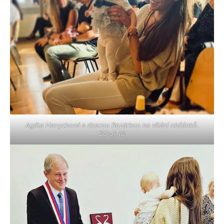
Agáta Hanychová s dcerou Rozárkou na vítání občánků.
Zdroj: IG