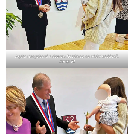
Agáta Hanychová s dcerou Rozárkou na vítání občánků.
Zdroj: IG