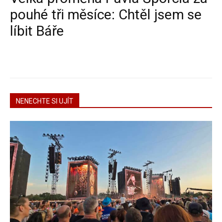
pouhé tři měsíce: Chtěl jsem se
líbit Báře
NENECHTE SI UJÍT