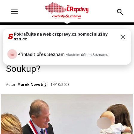
×
Pokračujte na web crzpravy.cz pomocí služby
Celebrity
S
szn.cz
Hanychová šla s Rozárkou na
Přihlásit přes Seznam
vlastním účtem Seznamu
vítání občánků sama! Kde byl
Soukup?
Autor:
Marek Novotný
14/10/2023