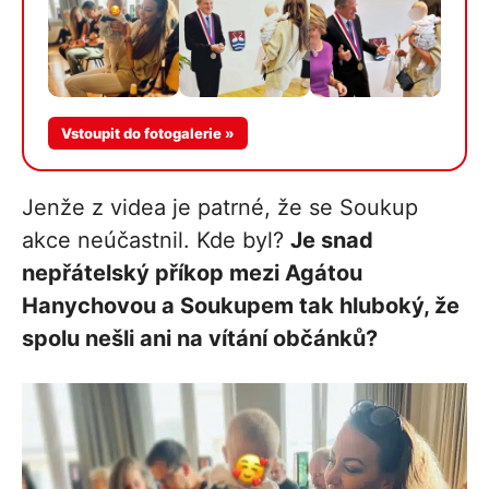
Více v
Vstoupit do fotogalerie »
galerii
Jenže z videa je patrné, že se Soukup
akce neúčastnil. Kde byl?
Je snad
nepřátelský příkop mezi Agátou
Hanychovou a Soukupem tak hluboký, že
spolu nešli ani na vítání občánků?