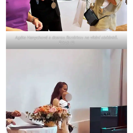
Agáta Hanychová s dcerou Rozárkou na vítání občánků.
Zdroj: IG