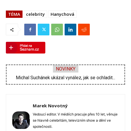
TÉMA
celebrity
Hanychová
NOVINKY
Velká proměna Pavla Šporcla za pouhé tři...
Marek Novotný
Vedoucí editor. V médiích pracuje přes 10 let, věnuje
se hlavně celebritám, televizním show a dění ve
společnosti.