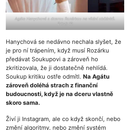
Agáta Hanychová s dcerou Rozárkou na vítání občánků.
Zdroj: IG
Hanychová se nedávno nechala slyšet, že
je pro ní trápením, když musí Rozárku
předávat Soukupovi a zároveň ho
zkritizovala, že ji dostatečně nehlídá.
Soukup kritiku ostře odmítl.
Na Agátu
zároveň doléhá strach z finanční
budoucnosti, když je na dceru vlastně
skoro sama.
Živí ji Instagram, ale co když skončí, nebo
změní algoritmy, nebo změní systém