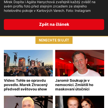
Mirek Dopita i Agáta Hanychová zveřejnili každý zvlášť na
svém profilu foto před stejným zrcadlem ze stejného
hotelového pokoje v Karlových Varech. Foto: Instagram
Zpět na článek
NENECHTE SI UJÍT
Video: Tohle se opravdu
Jaromír Soukup je v
povedlo. Marek Ztracený
nemocnici. Zmlátili ho
předvedl světovou show
maskovaní útočníci