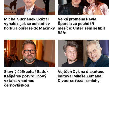
Michal Suchánek ukázal
Velká proměna Pavla
vynález, jak se ochladit v
Šporcla za pouhé tři
horku a opřel se do Macinky
měsíce: Chtěl jsem se líbit
Báře
Slavný šéfkuchař Radek
Vojtěch Dyk na diskotéce
Kašpárek potvrdil nový
imitoval Miloše Zemana.
vztah s vnadnou
Diváci se řezali smíchy
černovláskou