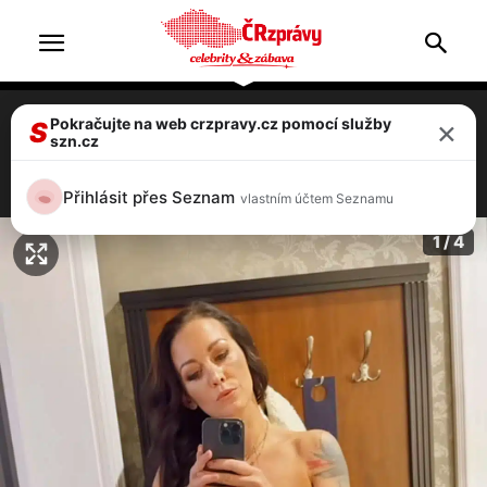
×
Pokračujte na web crzpravy.cz pomocí služby
Hanychová a Dopita: pravdu o rozchodu
S
szn.cz
prozradila tato fotka!
4 / 4
Přihlásit přes Seznam
vlastním účtem Seznamu
1 / 4