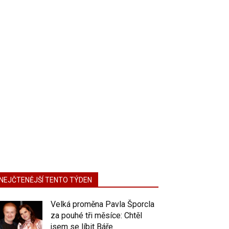
NEJČTENĚJŠÍ TENTO TÝDEN
Velká proměna Pavla Šporcla
za pouhé tři měsíce: Chtěl
jsem se líbit Báře