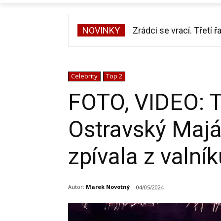
NOVINKY
Zrádci se vrací. Třetí ř
Celebrity
Top 2
FOTO, VIDEO: Tis
Ostravský Majá
zpívala z valník
Autor:
Marek Novotný
04/05/2024