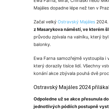
Ewa Farna, Mirai, Chinaski nebo Mik
Majáles dopadne lépe než ten v Praz
Začal velký
Ostravský Majáles
2024
z Masarykova náměstí, ve kterém šla,
průvodu zpívala na valníku, který b
balonky.
Ewa Farna samozřejmě vystoupila i 
který dorazily tisíce lidí. Všechny v
konání akce zbývala pouhá dvě proc
Ostravský Majáles 2024 přiláka
Odpoledne už se akce přesunula do p
jednotlivých pódiích postupně vystř