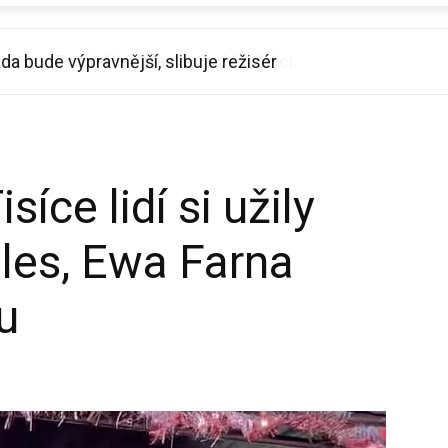
ada bude výpravnější, slibuje režisér
íce lidí si užily
les, Ewa Farna
u