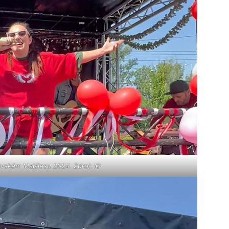
vském Majálesu 2024. Zdroj: IG