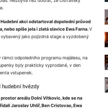
olas. Nezbývá než doufat, že Ostravský
e.
.
Hudební akci odstartoval dopolední průvod
 nebo spíše jela i zlatá slavice Ewa Farna.
V
yl vybavený jako pojízdná stage a vyzdobený
v rámci odpoledního programu majálesu, na
stupenky byly prakticky vyprodané, v den
enta vstupenek.
l hudební hvězdy
rostor areálu Dolní Vítkovic, kde se na
ídali Jaroslav Uhlíř, Ben Cristovao, Ewa