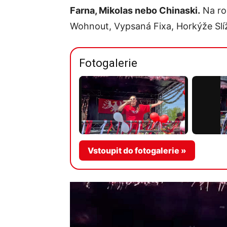
Farna, Mikolas nebo Chinaski.
Na roc
Wohnout, Vypsaná Fixa, Horkýže Slíž
Fotogalerie
Vstoupit do fotogalerie »