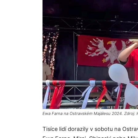
Ewa Farna na Ostravském Majálesu 2024. Zdroj: 
Tisíce lidí dorazily v sobotu na Ost