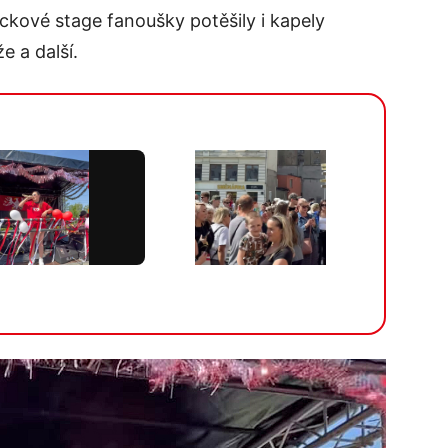
kové stage fanoušky potěšily i kapely
e a další.
Více v galerii