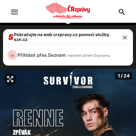
×
Pokračujte na web crzpravy.cz pomocí služby
FOTO: Odtajněno! Zpěváci i olympionička,
S
szn.cz
kompletní přehled účastníků Survivor
2025
Přihlásit přes Seznam
vlastním účtem Seznamu
6 / 24
1 / 24