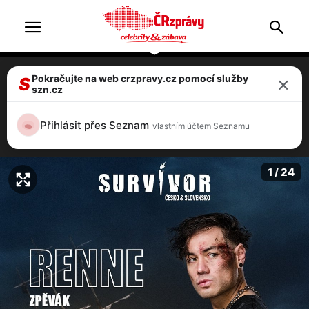
×
Pokračujte na web crzpravy.cz pomocí služby
FOTO: Odtajněno! Zpěváci i olympionička,
S
szn.cz
kompletní přehled účastníků Survivor
2025
Přihlásit přes Seznam
vlastním účtem Seznamu
5 / 24
1 / 24