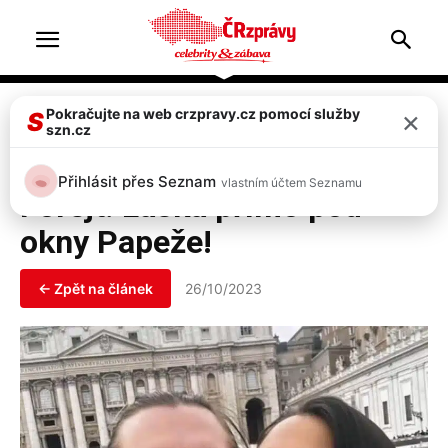
Home
Celebrity
×
Pokračujte na web crzpravy.cz pomocí služby
S
szn.cz
Celebrity
Eva Burešová a Přemek
Přihlásit přes Seznam
vlastním účtem Seznamu
Forejt: Láska přímo pod
okny Papeže!
← Zpět na článek
26/10/2023