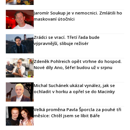
Jaromír Soukup je v nemocnici. Zmlátili ho
maskovaní útočníci
Zrádci se vrací. Třetí řada bude
výpravnější, slibuje režisér
Zdeněk Pohlreich opět vtrhne do hospod.
Nové díly Ano, šéfe! budou už v srpnu
Michal Suchánek ukázal vynález, jak se
ochladit v horku a opřel se do Macinky
Velká proměna Pavla Šporcla za pouhé tři
měsíce: Chtěl jsem se líbit Báře