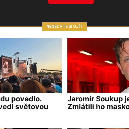
NENECHTE SI UJÍT
vdu povedlo.
Jaromír Soukup j
vedl světovou
Zmlátili ho masko