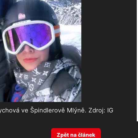
ychová ve Špindlerově Mlýně. Zdroj: IG
Zpět na článek