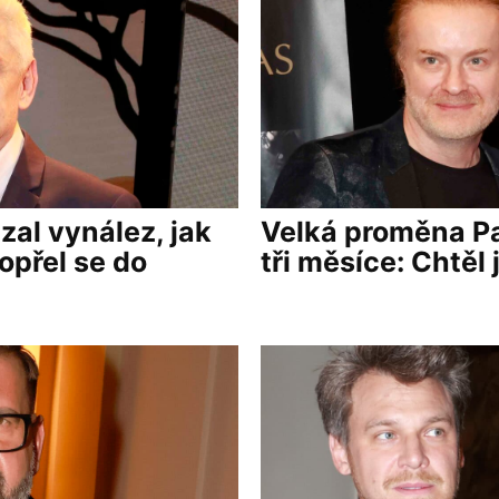
al vynález, jak
Velká proměna Pa
opřel se do
tři měsíce: Chtěl 