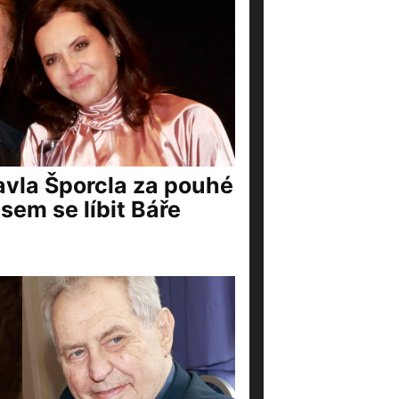
vla Šporcla za pouhé
jsem se líbit Báře