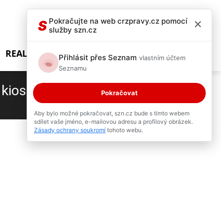
×
Pokračujte na web crzpravy.cz pomocí
S
služby szn.cz
REALITY SHOW
Přihlásit přes Seznam
vlastním účtem
Seznamu
 kiosku
Pokračovat
1 / 7
Aby bylo možné pokračovat, szn.cz bude s tímto webem
sdílet vaše jméno, e-mailovou adresu a profilový obrázek.
Zásady ochrany soukromí
tohoto webu.