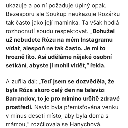
ukazuje a po ní požaduje úplný opak.
Bezesporu ale Soukup neukazuje Rozárku
tak často jako její maminka. Ta však hodlá
rozhodnutí soudu respektovat.
„Bohužel
už nebudete Rózu na mém Instagramu
vídat, alespoň ne tak často. Je mi to
hrozně líto. Asi uděláme nějaké osobní
setkání, abyste ji mohli vidět,“ řekla.
A zuřila dál:
„Teď jsem se dozvěděla, že
byla Róza skoro celý den na televizi
Barrandov, to je pro mimino určitě zdravé
prostředí.
Navíc byla přemisťována venku
v minus deseti místo, aby byla doma s
mámou,“ rozčilovala se Hanychová.