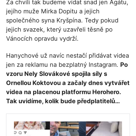
Za chvíli tak budeme vídat snad jen Agátu,
jejího muže Mirka Dopitu a jejich
společného syna Kryšpína. Tedy pokud
jejich svazek, který uzavřeli těsně po
Vánocích opravdu vydrží.
Hanychové už navíc nestačí přidávat videa
jen za reklamu na bezplatný Instagram.
Po
vzoru Nely Slovákové spojila síly s
Ornellou Koktovou a začaly dnes vytvářet
videa na placenou platformu Herohero.
Tak uvidíme, kolik bude předplatitelů…