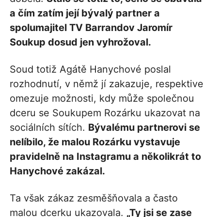
a čím zatím její bývalý partner a
spolumajitel TV Barrandov Jaromír
Soukup dosud jen vyhrožoval.
Soud totiž Agátě Hanychové poslal
rozhodnutí, v němž jí zakazuje, respektive
omezuje možnosti, kdy může společnou
dceru se Soukupem Rozárku ukazovat na
sociálních sítích.
Bývalému partnerovi se
nelíbilo, že malou Rozárku vystavuje
pravidelně na Instagramu a několikrát to
Hanychové zakázal.
Ta však zákaz zesměšňovala a často
malou dcerku ukazovala.
„Ty jsi se zase