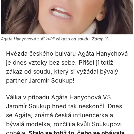
Agáta Hanychová zuří kvůli zákazu od soudu. Zdroj: IG
Hvězda českého bulváru Agáta Hanychová
je dnes vzteky bez sebe. Přišel jí totiž
zákaz od soudu, který si vyžádal bývalý
partner Jaromír Soukup!
Válka v případu Agáta Hanychová VS.
Jaromír Soukup hned tak neskončí. Dnes
se Agáta, známá česká influencerka a
bývalá modelka, rozčílila kvůli Soukupovi
doběla.
Stalo se totiž to, čeho se obávala