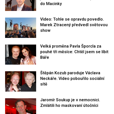
do Macinky
Video: Tohle se opravdu povedlo.
Marek Ztracený předvedl světovou
show
Velká proměna Pavla Šporcla za
pouhé tři měsíce: Chtěl jsem se líbit
Báře
Štěpán Kozub paroduje Václava
Neckáře. Video pobouřilo sociální
sítě
Jaromír Soukup je v nemocnici.
Zmlátili ho maskovaní útočníci