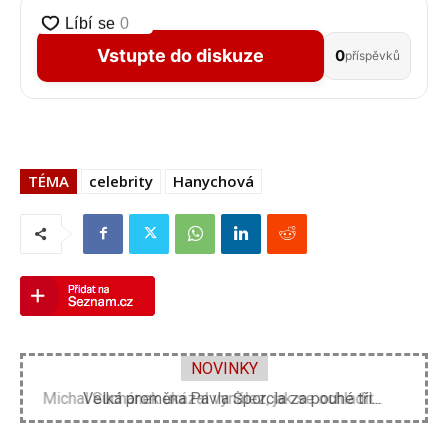
Vstupte do diskuze
0
příspěvků
TÉMA
celebrity
Hanychová
NOVINKY
Velká proměna Pavla Šporcla za pouhé tři...