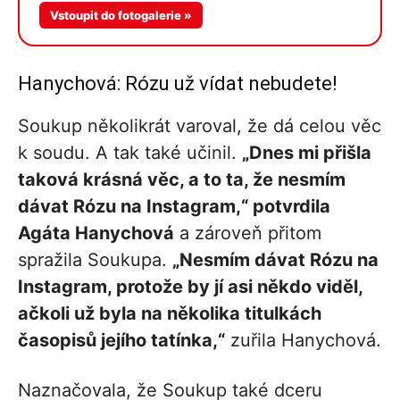
Vstoupit do fotogalerie »
Hanychová: Rózu už vídat nebudete!
Soukup několikrát varoval, že dá celou věc
k soudu. A tak také učinil.
„Dnes mi přišla
taková krásná věc, a to ta, že nesmím
dávat Rózu na Instagram,“ potvrdila
Agáta Hanychová
a zároveň přitom
spražila Soukupa.
„Nesmím dávat Rózu na
Instagram, protože by jí asi někdo viděl,
ačkoli už byla na několika titulkách
časopisů jejího tatínka,“
zuřila Hanychová.
Naznačovala, že Soukup také dceru