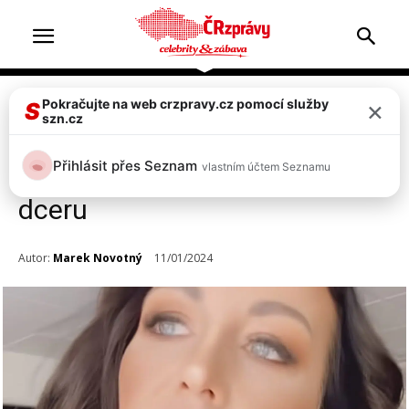
×
Pokračujte na web crzpravy.cz pomocí služby
Celebrity
Top 2
S
szn.cz
Agáta Hanychová zuří! Přišel jí
Přihlásit přes Seznam
vlastním účtem Seznamu
zákaz od soudu, nesmí ukázat
dceru
Autor:
Marek Novotný
11/01/2024