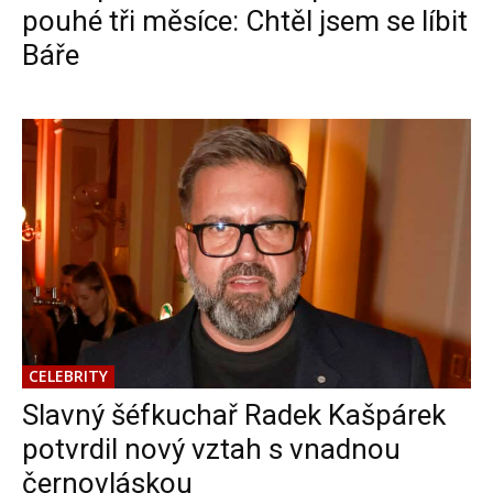
pouhé tři měsíce: Chtěl jsem se líbit
Báře
CELEBRITY
Slavný šéfkuchař Radek Kašpárek
potvrdil nový vztah s vnadnou
černovláskou