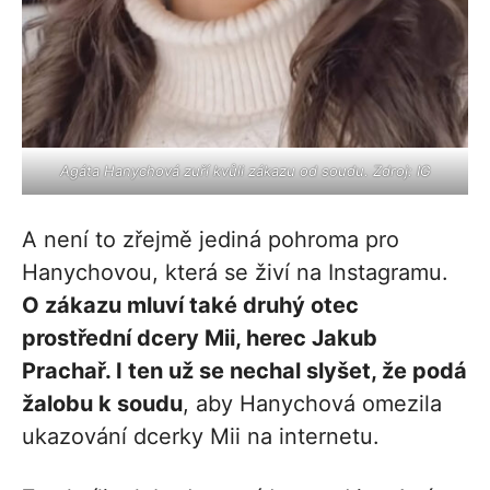
Agáta Hanychová zuří kvůli zákazu od soudu. Zdroj: IG
A není to zřejmě jediná pohroma pro
Hanychovou, která se živí na Instagramu.
O zákazu mluví také druhý otec
prostřední dcery Mii, herec Jakub
Prachař. I ten už se nechal slyšet, že podá
žalobu k soudu
, aby Hanychová omezila
ukazování dcerky Mii na internetu.