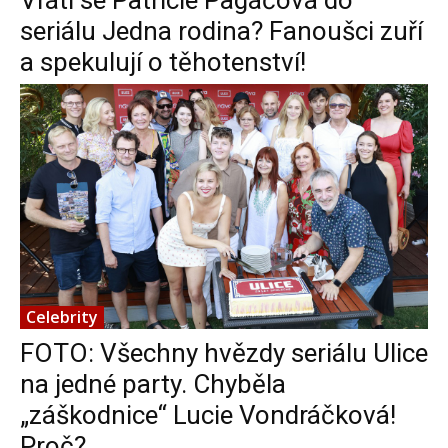
seriálu Jedna rodina? Fanoušci zuří
a spekulují o těhotenství!
Celebrity
FOTO: Všechny hvězdy seriálu Ulice
na jedné party. Chyběla
„záškodnice“ Lucie Vondráčková!
Proč?