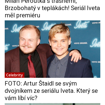
Milan Peroutka s třásněmi,
Brzobohatý v teplákách! Seriál Iveta
měl premiéru
Celebrity
FOTO: Artur Štaidl se svým
dvojníkem ze seriálu Iveta. Který se
vám líbí víc?