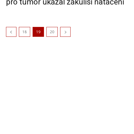
pro tumor ukázal zákulisí natáčení
18
19
20