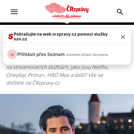
×
Pokračujte na web crzpravy.cz pomocí služby
Hlavní strána
Televize & zábava
S
szn.cz
TELEVIZE & ZÁBAVA
Přihlásit přes Seznam
vlastním účtem Seznamu
Co je nového v televizi, kinech, divadlech nebo
na streamovacích službách, jako jsou Netflix,
Oneplay, Prima+, HBO Max a další? Vše se
dočtete na ČRzpravy.cz