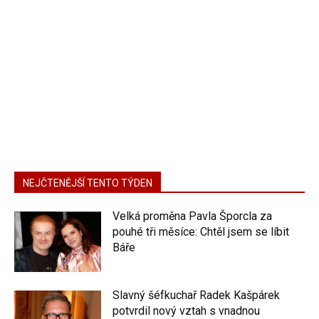
NEJČTENĚJŠÍ TENTO TÝDEN
Velká proměna Pavla Šporcla za
pouhé tři měsíce: Chtěl jsem se líbit
Báře
Slavný šéfkuchař Radek Kašpárek
potvrdil nový vztah s vnadnou