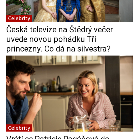
Celebrity
Česká televize na Štědrý večer
uvede novou pohádku Tři
princezny. Co dá na silvestra?
Celebrity
Vrátí se Patricie Pagáčová do