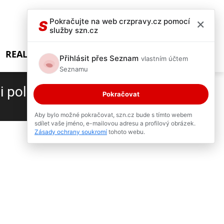
×
Pokračujte na web crzpravy.cz pomocí
S
služby szn.cz
REALITY SHOW
Přihlásit přes Seznam
vlastním účtem
Seznamu
 policie
Pokračovat
1 / 1
Aby bylo možné pokračovat, szn.cz bude s tímto webem
sdílet vaše jméno, e-mailovou adresu a profilový obrázek.
Zásady ochrany soukromí
tohoto webu.