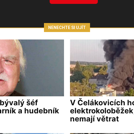
NENECHTE SI UJÍT
 bývalý šéf
V Čelákovicích ho
arník a hudebník
elektrokoloběžek,
nemají větrat