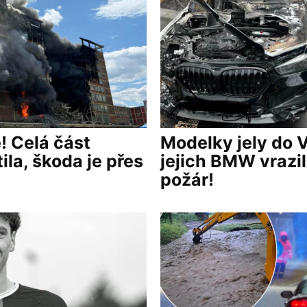
! Celá část
Modelky jely do 
ila, škoda je přes
jejich BMW vrazil
požár!