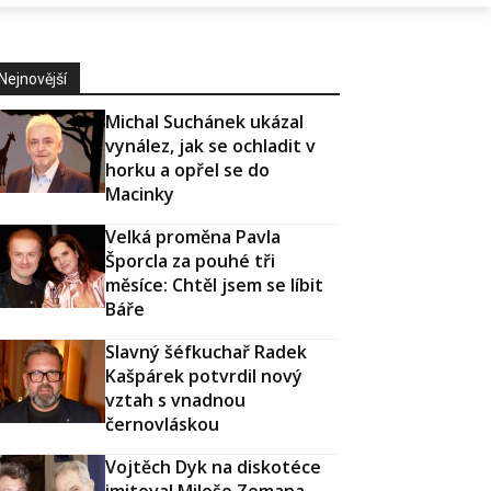
Nejnovější
Michal Suchánek ukázal
vynález, jak se ochladit v
horku a opřel se do
Macinky
Velká proměna Pavla
Šporcla za pouhé tři
měsíce: Chtěl jsem se líbit
Báře
Slavný šéfkuchař Radek
Kašpárek potvrdil nový
vztah s vnadnou
černovláskou
Vojtěch Dyk na diskotéce
imitoval Miloše Zemana.