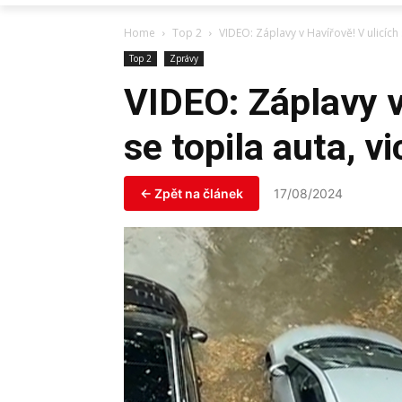
Home
Top 2
VIDEO: Záplavy v Havířově! V ulicích 
Top 2
Zprávy
VIDEO: Záplavy v
se topila auta, v
← Zpět na článek
17/08/2024