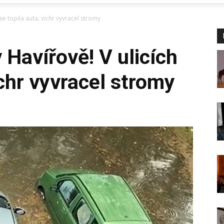
se topila auta, vichr vyvracel stromy
 Havířově! V ulicích
ichr vyvracel stromy