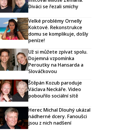
Diváci se řezali smíchy
Velké problémy Ornelly
Koktové. Rekonstrukce
domu se komplikuje, došly
peníze!
Už si můžete zpívat spolu.
Dojemná vzpomínka
Peroutky na Hansarda a
Slováčkovou
Štěpán Kozub paroduje
Václava Neckáře. Video
pobouřilo sociální sítě
Herec Michal Dlouhý ukázal
nádherné dcery. Fanoušci
jsou z nich nadšení