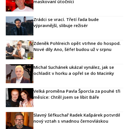
maskovaní útočníci
Zrádci se vrací. Třetí řada bude
výpravnější, slibuje režisér
Zdeněk Pohlreich opět vtrhne do hospod.
Nové díly Ano, šéfe! budou už v srpnu
Michal Suchánek ukázal vynález, jak se
ochladit v horku a opřel se do Macinky
Velká proměna Pavla Šporcla za pouhé tři
měsíce: Chtěl jsem se líbit Báře
Slavný šéfkuchař Radek Kašpárek potvrdil
nový vztah s vnadnou černovláskou