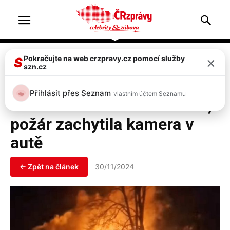
Home
Top 2
×
Pokračujte na web crzpravy.cz pomocí služby
S
szn.cz
Top 2
Zprávy
VIDEO: V Dolní Kalné na
Přihlásit přes Seznam
vlastním účtem Seznamu
Trutnovsku hořel motorest,
požár zachytila kamera v
autě
← Zpět na článek
30/11/2024