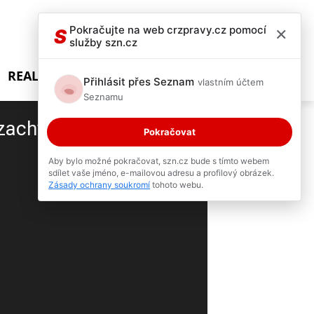
×
Pokračujte na web crzpravy.cz pomocí
S
služby szn.cz
REALITY SHOW
Přihlásit přes Seznam
vlastním účtem
Seznamu
zachytila kamera v
Pokračovat
Aby bylo možné pokračovat, szn.cz bude s tímto webem
sdílet vaše jméno, e-mailovou adresu a profilový obrázek.
3 / 4
Zásady ochrany soukromí
tohoto webu.