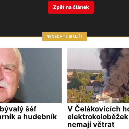
Zpět na článek
NENECHTE SI UJÍT
 bývalý šéf
V Čelákovicích ho
arník a hudebník
elektrokoloběžek,
nemají větrat