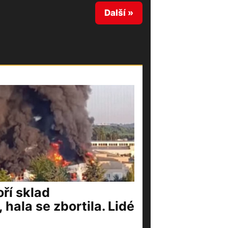
Další »
ří sklad
 hala se zbortila. Lidé