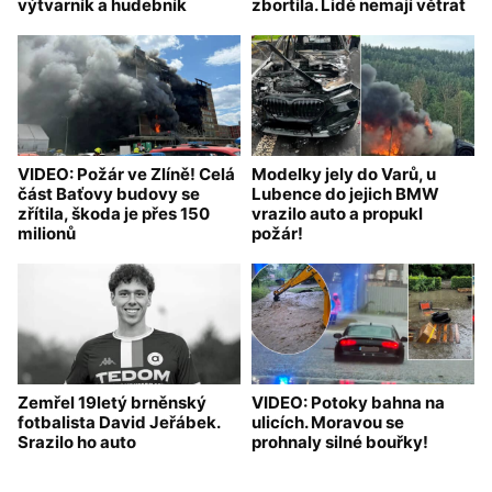
výtvarník a hudebník
zbortila. Lidé nemají větrat
VIDEO: Požár ve Zlíně! Celá
Modelky jely do Varů, u
část Baťovy budovy se
Lubence do jejich BMW
zřítila, škoda je přes 150
vrazilo auto a propukl
milionů
požár!
Zemřel 19letý brněnský
VIDEO: Potoky bahna na
fotbalista David Jeřábek.
ulicích. Moravou se
Srazilo ho auto
prohnaly silné bouřky!