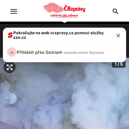
×
Pokračujte na web crzpravy.cz pomocí služby
V Chomutově hořelo nákupní středisko
S
szn.cz
Flora, policie evakuovala 60 bytů
5 / 5
Přihlásit přes Seznam
vlastním účtem Seznamu
1 / 5