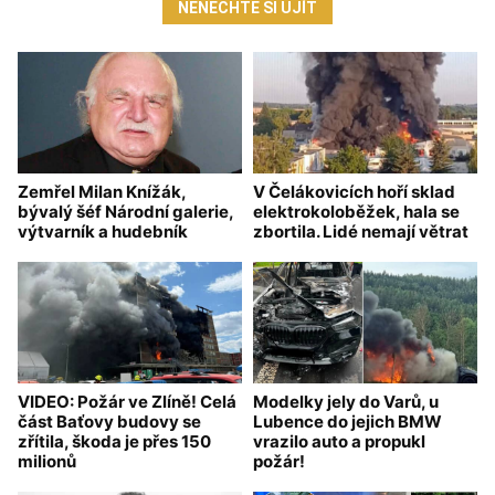
NENECHTE SI UJÍT
Zemřel Milan Knížák,
V Čelákovicích hoří sklad
bývalý šéf Národní galerie,
elektrokoloběžek, hala se
výtvarník a hudebník
zbortila. Lidé nemají větrat
VIDEO: Požár ve Zlíně! Celá
Modelky jely do Varů, u
část Baťovy budovy se
Lubence do jejich BMW
zřítila, škoda je přes 150
vrazilo auto a propukl
milionů
požár!