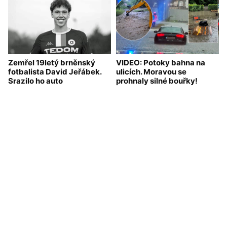
Zemřel 19letý brněnský
VIDEO: Potoky bahna na
fotbalista David Jeřábek.
ulicích. Moravou se
Srazilo ho auto
prohnaly silné bouřky!