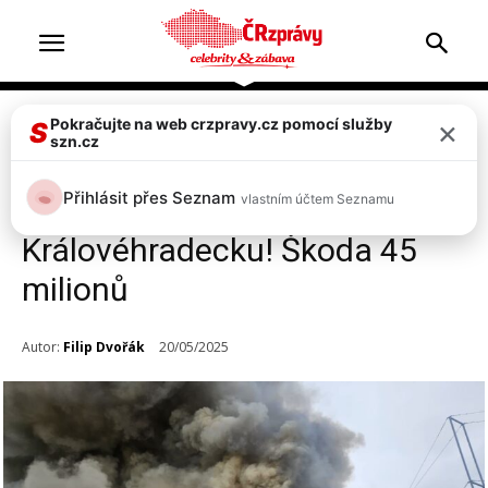
×
Pokračujte na web crzpravy.cz pomocí služby
Zprávy
S
szn.cz
VIDEO: Rozsáhlý požár
Přihlásit přes Seznam
vlastním účtem Seznamu
drůbežárny v Košíčkách na
Královéhradecku! Škoda 45
milionů
Autor:
Filip Dvořák
20/05/2025