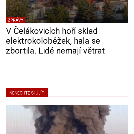
ZPRÁVY
V Čelákovicích hoří sklad
elektrokoloběžek, hala se
zbortila. Lidé nemají větrat
NENECHTE SI UJÍT