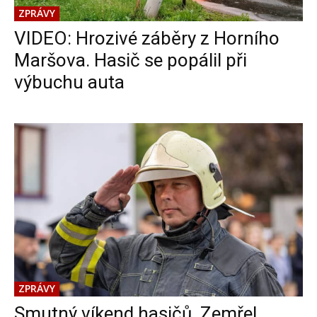
ZPRÁVY
VIDEO: Hrozivé záběry z Horního
Maršova. Hasič se popálil při
výbuchu auta
ZPRÁVY
Smutný víkend hasičů. Zemřel