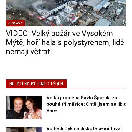
ZPRÁVY
VIDEO: Velký požár ve Vysokém
Mýtě, hoří hala s polystyrenem, lidé
nemají větrat
NEJČTENĚJŠÍ TENTO TÝDEN
Velká proměna Pavla Šporcla za
pouhé tři měsíce: Chtěl jsem se líbit
Báře
Vojtěch Dyk na diskotéce imitoval