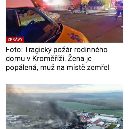
ZPRÁVY
Foto: Tragický požár rodinného
domu v Kroměříži. Žena je
popálená, muž na místě zemřel