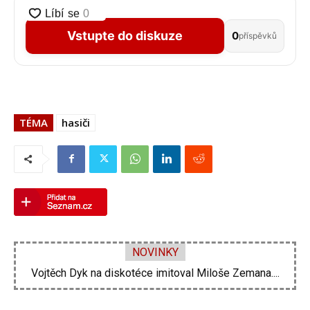
Vstupte do diskuze
0
příspěvků
TÉMA
hasiči
NOVINKY
Velké problémy Ornelly Koktové. Rekonstrukce domu se...
Vojtěch Dyk na diskotéce imitoval Miloše Zemana....