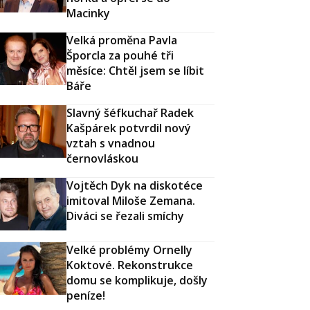
Macinky
Velká proměna Pavla
Šporcla za pouhé tři
měsíce: Chtěl jsem se líbit
Báře
Slavný šéfkuchař Radek
Kašpárek potvrdil nový
vztah s vnadnou
černovláskou
Vojtěch Dyk na diskotéce
imitoval Miloše Zemana.
Diváci se řezali smíchy
Velké problémy Ornelly
Koktové. Rekonstrukce
domu se komplikuje, došly
peníze!