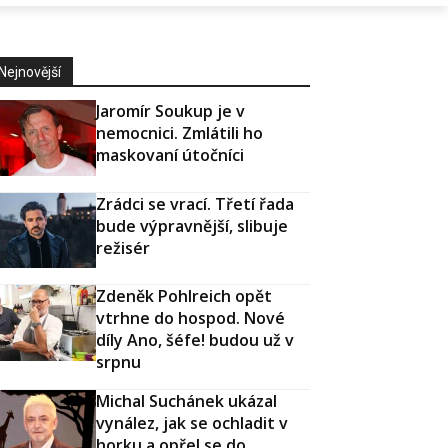
Nejnovější
Jaromír Soukup je v
nemocnici. Zmlátili ho
maskovaní útočníci
Zrádci se vrací. Třetí řada
bude výpravnější, slibuje
režisér
Zdeněk Pohlreich opět
vtrhne do hospod. Nové
díly Ano, šéfe! budou už v
srpnu
Michal Suchánek ukázal
vynález, jak se ochladit v
horku a opřel se do