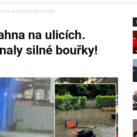
ravou se prohnaly silné bouřky!
hna na ulicích.
aly silné bouřky!