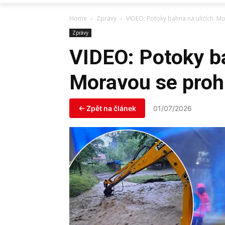
Home
Zprávy
VIDEO: Potoky bahna na ulicích. Mo
Zprávy
VIDEO: Potoky ba
Moravou se prohn
← Zpět na článek
01/07/2026