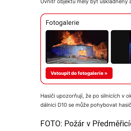
Uvnitř objektu měly být uskladněny a
Fotogalerie
Vstoupit do fotogalerie »
Hasiči upozorňují, že po silnicích v 
dálnici D10 se může pohybovat hasič
FOTO: Požár v Předměřic