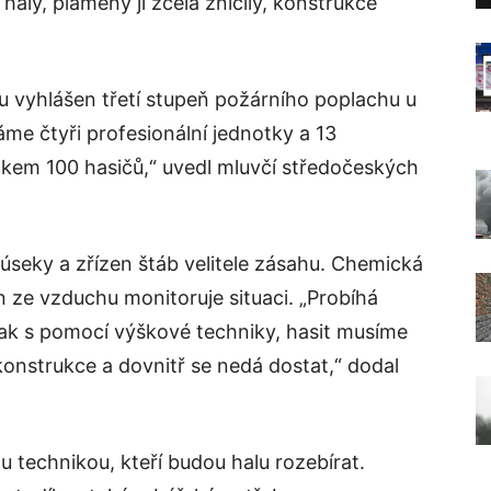
aly, plameny ji zcela zničily, konstrukce
ou vyhlášen třetí stupeň požárního poplachu u
me čtyři profesionální jednotky a 13
lkem 100 hasičů,“ uvedl mluvčí středočeských
úseky a zřízen štáb velitele zásahu. Chemická
n ze vzduchu monitoruje situaci. „Probíhá
ak s pomocí výškové techniky, hasit musíme
konstrukce a dovnitř se nedá dostat,“ dodal
ou technikou, kteří budou halu rozebírat.