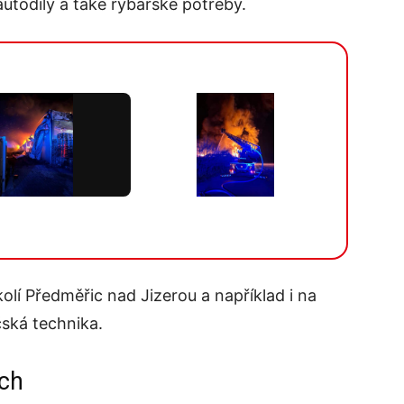
utodíly a také rybářské potřeby.
Více v galerii
okolí Předměřic nad Jizerou a například i na
ská technika.
ích