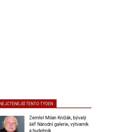
NEJČTENĚJŠÍ TENTO TÝDEN
Zemřel Milan Knížák, bývalý
šéf Národní galerie, výtvarník
a hudebník