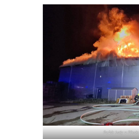
Požár haly v Předm