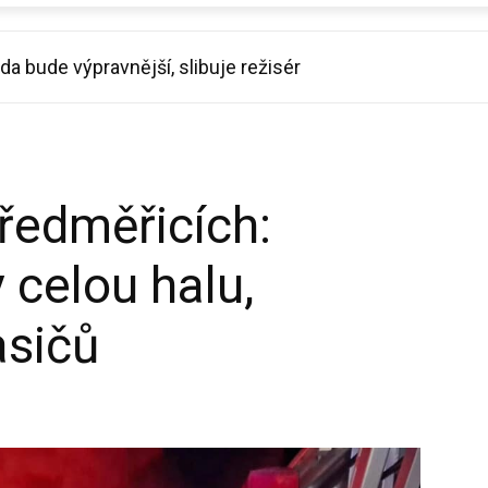
ada bude výpravnější, slibuje režisér
Předměřicích:
 celou halu,
asičů