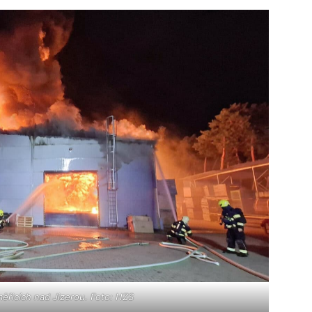
ěřicích nad Jizerou. Foto: HZS