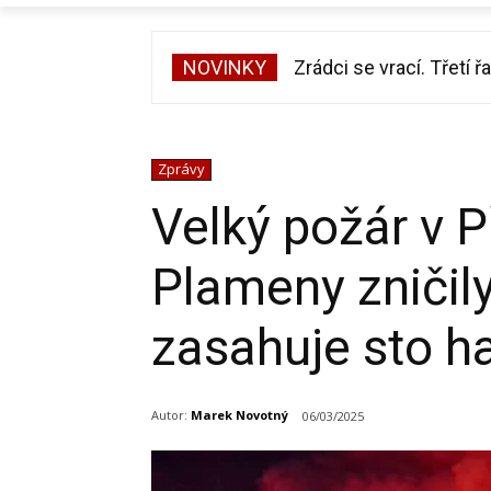
NOVINKY
Zrádci se vrací. Třetí ř
Zprávy
Velký požár v 
Plameny zničily
zasahuje sto h
Autor:
Marek Novotný
06/03/2025