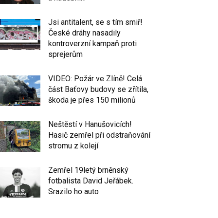
Jsi antitalent, se s tím smiř!
České dráhy nasadily
kontroverzní kampaň proti
sprejerům
VIDEO: Požár ve Zlíně! Celá
část Baťovy budovy se zřítila,
škoda je přes 150 milionů
Neštěstí v Hanušovicích!
Hasič zemřel při odstraňování
stromu z kolejí
Zemřel 19letý brněnský
fotbalista David Jeřábek.
Srazilo ho auto