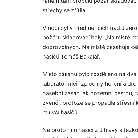
ránem tam propukl požár skladovací h
střechy se zřítila.
V noci byl v Předměřicích nad Jizer
požáru skladovací haly. „Na místě má
dobrovolných. Na místě zasahuje ce
hasičů Tomáš Bakalář.
Místo zásahu bylo rozděleno na dva 
laboratoř měří zplodiny hoření a dro
hasební zásah jak pozemní cestou, t
zvenčí, protože se propadla střešní 
mluvčí hasičů.
Na proto míří hasiči z Jihlavy s těžk