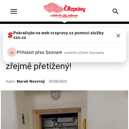
×
Pokračujte na web crzpravy.cz pomocí služby
Zprávy
S
szn.cz
V pražské nemocnici na
Přihlásit přes Seznam
vlastním účtem Seznamu
Bulovce se zřítil výtah, byl
zřejmě přetížený!
Autor:
Marek Novotný
25/06/2023