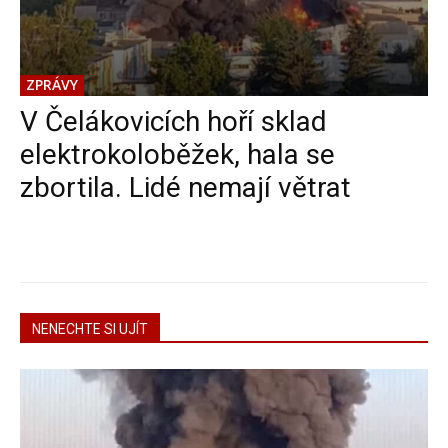
ZPRÁVY
V Čelákovicích hoří sklad
elektrokoloběžek, hala se
zbortila. Lidé nemají větrat
NENECHTE SI UJÍT