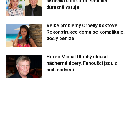
skončila u doktora! Šmucler
důrazně varuje
Velké problémy Ornelly Koktové.
Rekonstrukce domu se komplikuje,
došly peníze!
Herec Michal Dlouhý ukázal
nádherné dcery. Fanoušci jsou z
nich nadšení