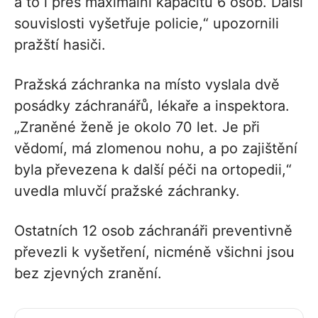
a to i přes maximální kapacitu 6 osob. Další
souvislosti vyšetřuje policie,“ upozornili
pražští hasiči.
Pražská záchranka na místo vyslala dvě
posádky záchranářů, lékaře a inspektora.
„Zraněné ženě je okolo 70 let. Je při
vědomí, má zlomenou nohu, a po zajištění
byla převezena k další péči na ortopedii,“
uvedla mluvčí pražské záchranky.
Ostatních 12 osob záchranáři preventivně
převezli k vyšetření, nicméně všichni jsou
bez zjevných zranění.