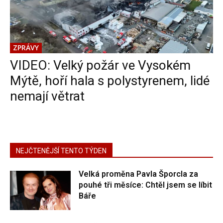
ZPRÁVY
VIDEO: Velký požár ve Vysokém
Mýtě, hoří hala s polystyrenem, lidé
nemají větrat
NEJČTENĚJŠÍ TENTO TÝDEN
Velká proměna Pavla Šporcla za
pouhé tři měsíce: Chtěl jsem se líbit
Báře