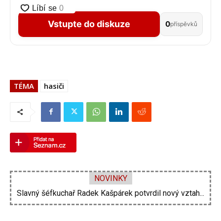
Vstupte do diskuze
0
příspěvků
TÉMA
hasiči
NOVINKY
Slavný šéfkuchař Radek Kašpárek potvrdil nový vztah...
Vojtěch Dyk na diskotéce imitoval Miloše Zemana....