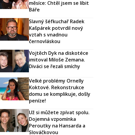
měsíce: Chtěl jsem se líbit
Báře
Slavný šéfkuchař Radek
Kašpárek potvrdil nový
vztah s vnadnou
černovláskou
Vojtěch Dyk na diskotéce
imitoval Miloše Zemana.
Diváci se řezali smíchy
Velké problémy Ornelly
Koktové. Rekonstrukce
domu se komplikuje, došly
peníze!
Už si můžete zpívat spolu.
Dojemná vzpomínka
Peroutky na Hansarda a
Slováčkovou