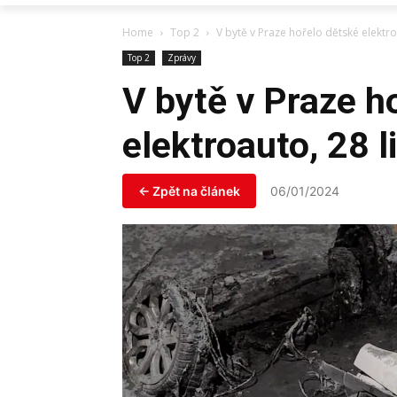
Home
Top 2
V bytě v Praze hořelo dětské elektro
Top 2
Zprávy
V bytě v Praze h
elektroauto, 28 l
← Zpět na článek
06/01/2024