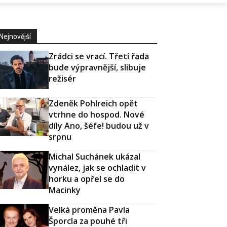
Nejnovější
Zrádci se vrací. Třetí řada
bude výpravnější, slibuje
režisér
Zdeněk Pohlreich opět
vtrhne do hospod. Nové
díly Ano, šéfe! budou už v
srpnu
Michal Suchánek ukázal
vynález, jak se ochladit v
horku a opřel se do
Macinky
Velká proměna Pavla
Šporcla za pouhé tři