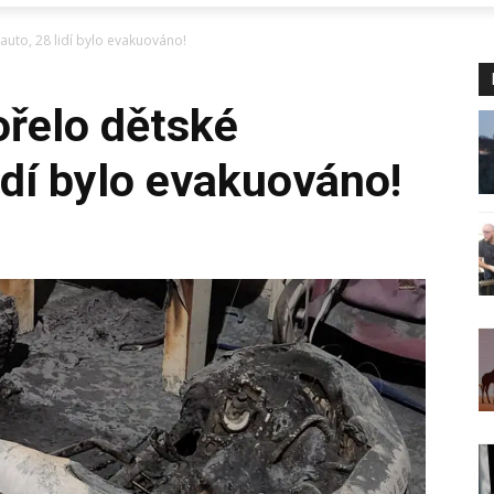
auto, 28 lidí bylo evakuováno!
ořelo dětské
idí bylo evakuováno!